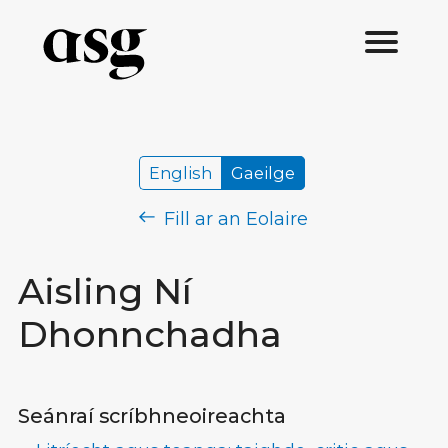
English
Gaeilge
Fill ar an Eolaire
Aisling Ní
Dhonnchadha
Seánraí scríbhneoireachta