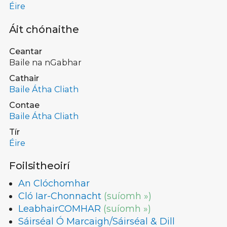
Éire
Áit chónaithe
Ceantar
Baile na nGabhar
Cathair
Baile Átha Cliath
Contae
Baile Átha Cliath
Tír
Éire
Foilsitheoirí
An Clóchomhar
Cló Iar-Chonnacht
(suíomh »)
LeabhairCOMHAR
(suíomh »)
Sáirséal Ó Marcaigh/Sáirséal & Dill