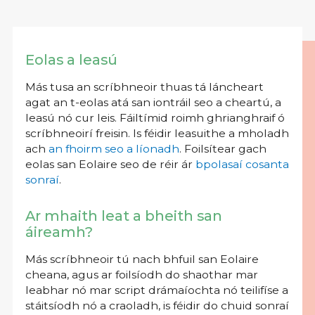
Eolas a leasú
Más tusa an scríbhneoir thuas tá láncheart
agat an t-eolas atá san iontráil seo a cheartú, a
leasú nó cur leis. Fáiltímid roimh ghrianghraif ó
scríbhneoirí freisin. Is féidir leasuithe a mholadh
ach
an fhoirm seo a líonadh
. Foilsítear gach
eolas san Eolaire seo de réir ár
bpolasaí cosanta
sonraí
.
Ar mhaith leat a bheith san
áireamh?
Más scríbhneoir tú nach bhfuil san Eolaire
cheana, agus ar foilsíodh do shaothar mar
leabhar nó mar script drámaíochta nó teilifíse a
stáitsíodh nó a craoladh, is féidir do chuid sonraí