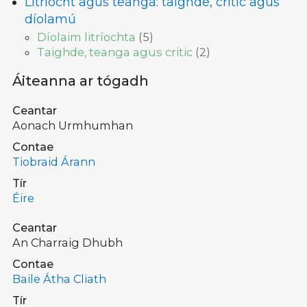
Litríocht agus teanga: taighde, critic agus
díolamú
Díolaim litríochta
(
5
)
Taighde, teanga agus critic
(
2
)
Áiteanna ar tógadh
Ceantar
Aonach Urmhumhan
Contae
Tiobraid Árann
Tír
Éire
Ceantar
An Charraig Dhubh
Contae
Baile Átha Cliath
Tír