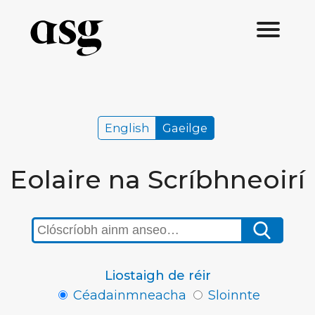
English
Gaeilge
Eolaire na Scríbhneoirí
Liostaigh de réir
Céadainmneacha
Sloinnte