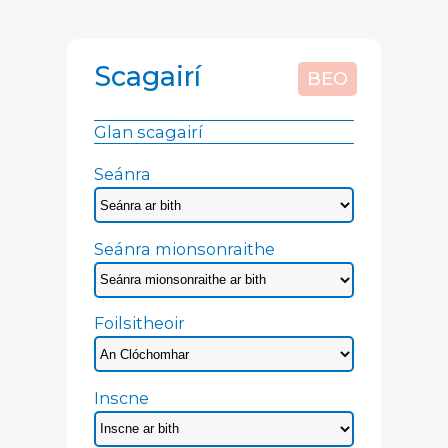
Scagairí
BEO
Glan scagairí
Seánra
Seánra mionsonraithe
Foilsitheoir
Inscne