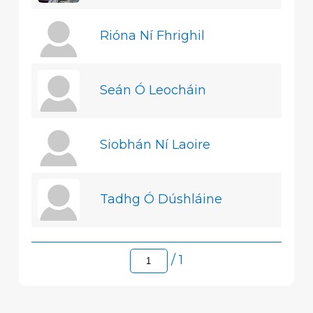
Rióna Ní Fhrighil
Seán Ó Leocháin
Siobhán Ní Laoire
Tadhg Ó Dúshláine
/ 1