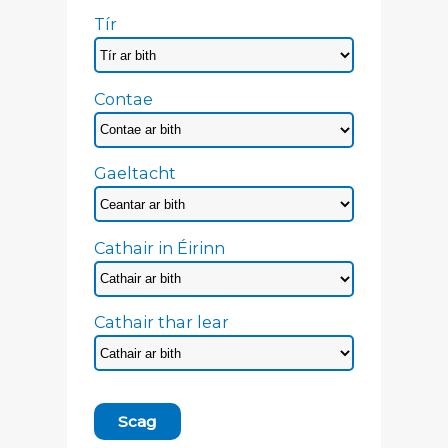
Tír
Contae
Gaeltacht
Cathair in Éirinn
Cathair thar lear
Scag