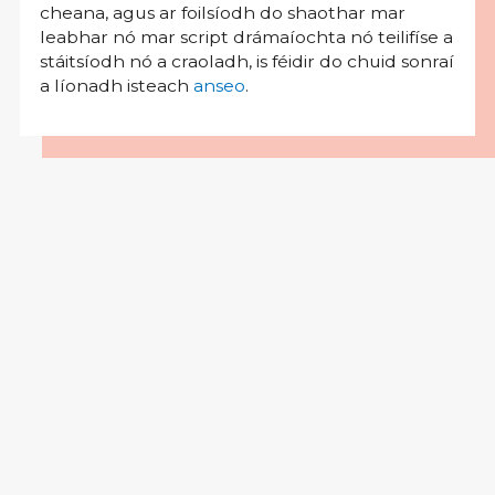
cheana, agus ar foilsíodh do shaothar mar
leabhar nó mar script drámaíochta nó teilifíse a
stáitsíodh nó a craoladh, is féidir do chuid sonraí
a líonadh isteach
anseo
.