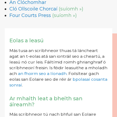
An Clóchomhar
Cló Ollscoile Chorcaí
(suíomh »)
Four Courts Press
(suíomh »)
Eolas a leasú
Más tusa an scríbhneoir thuas tá láncheart
agat an t-eolas atá san iontráil seo a cheartú, a
leasú nó cur leis. Fáiltímid roimh ghrianghraif ó
scríbhneoirí freisin. Is féidir leasuithe a mholadh
ach
an fhoirm seo a líonadh
. Foilsítear gach
eolas san Eolaire seo de réir ár
bpolasaí cosanta
sonraí
.
Ar mhaith leat a bheith san
áireamh?
Más scríbhneoir tú nach bhfuil san Eolaire