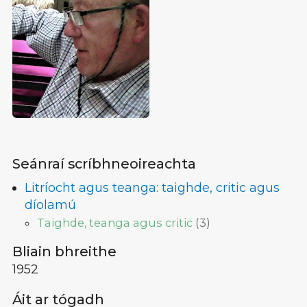
Seánraí scríbhneoireachta
Litríocht agus teanga: taighde, critic agus
díolamú
Taighde, teanga agus critic
(
3
)
Bliain bhreithe
1952
Áit ar tógadh