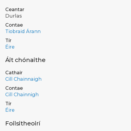
Ceantar
Durlas
Contae
Tiobraid Árann
Tír
Éire
Áit chónaithe
Cathair
Cill Chainnaigh
Contae
Cill Chainnigh
Tír
Éire
Foilsitheoirí