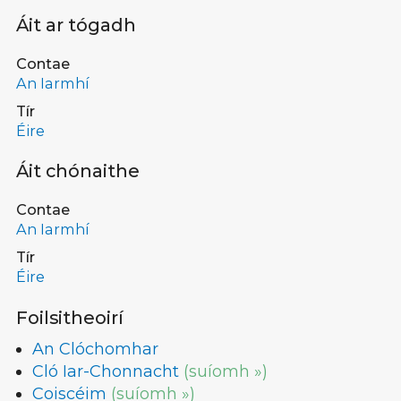
Áit ar tógadh
Contae
An Iarmhí
Tír
Éire
Áit chónaithe
Contae
An Iarmhí
Tír
Éire
Foilsitheoirí
An Clóchomhar
Cló Iar-Chonnacht
(suíomh »)
Coiscéim
(suíomh »)