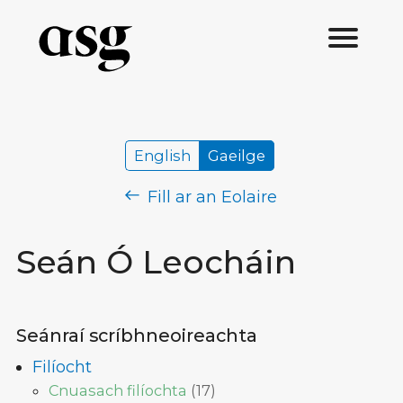
English
Gaeilge
Fill ar an Eolaire
Seán Ó Leocháin
Seánraí scríbhneoireachta
Filíocht
Cnuasach filíochta
(
17
)