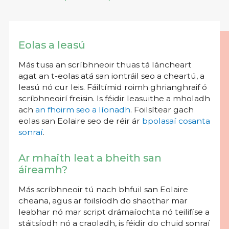
Eolas a leasú
Más tusa an scríbhneoir thuas tá láncheart
agat an t-eolas atá san iontráil seo a cheartú, a
leasú nó cur leis. Fáiltímid roimh ghrianghraif ó
scríbhneoirí freisin. Is féidir leasuithe a mholadh
ach
an fhoirm seo a líonadh
. Foilsítear gach
eolas san Eolaire seo de réir ár
bpolasaí cosanta
sonraí
.
Ar mhaith leat a bheith san
áireamh?
Más scríbhneoir tú nach bhfuil san Eolaire
cheana, agus ar foilsíodh do shaothar mar
leabhar nó mar script drámaíochta nó teilifíse a
stáitsíodh nó a craoladh, is féidir do chuid sonraí