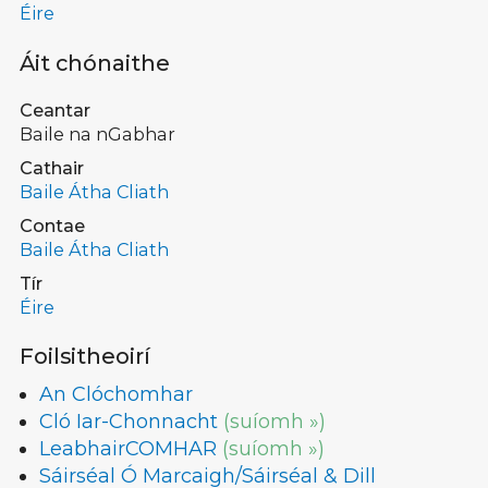
Éire
Áit chónaithe
Ceantar
Baile na nGabhar
Cathair
Baile Átha Cliath
Contae
Baile Átha Cliath
Tír
Éire
Foilsitheoirí
An Clóchomhar
Cló Iar-Chonnacht
(suíomh »)
LeabhairCOMHAR
(suíomh »)
Sáirséal Ó Marcaigh/Sáirséal & Dill