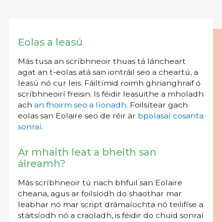
Eolas a leasú
Más tusa an scríbhneoir thuas tá láncheart
agat an t-eolas atá san iontráil seo a cheartú, a
leasú nó cur leis. Fáiltímid roimh ghrianghraif ó
scríbhneoirí freisin. Is féidir leasuithe a mholadh
ach
an fhoirm seo a líonadh
. Foilsítear gach
eolas san Eolaire seo de réir ár
bpolasaí cosanta
sonraí
.
Ar mhaith leat a bheith san
áireamh?
Más scríbhneoir tú nach bhfuil san Eolaire
cheana, agus ar foilsíodh do shaothar mar
leabhar nó mar script drámaíochta nó teilifíse a
stáitsíodh nó a craoladh, is féidir do chuid sonraí