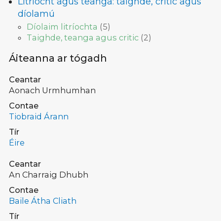
Litríocht agus teanga: taighde, critic agus
díolamú
Díolaim litríochta
(
5
)
Taighde, teanga agus critic
(
2
)
Áiteanna ar tógadh
Ceantar
Aonach Urmhumhan
Contae
Tiobraid Árann
Tír
Éire
Ceantar
An Charraig Dhubh
Contae
Baile Átha Cliath
Tír