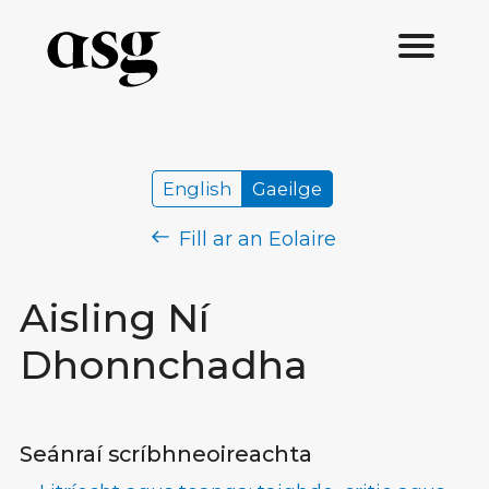
English
Gaeilge
Fill ar an Eolaire
Aisling Ní
Dhonnchadha
Seánraí scríbhneoireachta