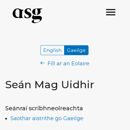
English
Gaeilge
Fill ar an Eolaire
Seán Mag Uidhir
Seánraí scríbhneoireachta
Saothar aistrithe go Gaeilge