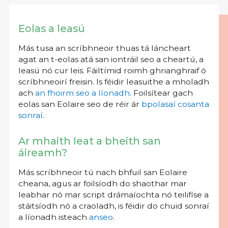
Eolas a leasú
Más tusa an scríbhneoir thuas tá láncheart
agat an t-eolas atá san iontráil seo a cheartú, a
leasú nó cur leis. Fáiltímid roimh ghrianghraif ó
scríbhneoirí freisin. Is féidir leasuithe a mholadh
ach
an fhoirm seo a líonadh
. Foilsítear gach
eolas san Eolaire seo de réir ár
bpolasaí cosanta
sonraí
.
Ar mhaith leat a bheith san
áireamh?
Más scríbhneoir tú nach bhfuil san Eolaire
cheana, agus ar foilsíodh do shaothar mar
leabhar nó mar script drámaíochta nó teilifíse a
stáitsíodh nó a craoladh, is féidir do chuid sonraí
a líonadh isteach
anseo
.