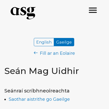
English
Gaeilge
Fill ar an Eolaire
Seán Mag Uidhir
Seánraí scríbhneoireachta
Saothar aistrithe go Gaeilge