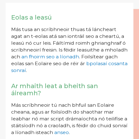
Eolas a leasú
Más tusa an scríbhneoir thuas tá láncheart
agat an t-eolas atá san iontráil seo a cheartú, a
leasú nó cur leis. Fáiltímid roimh ghrianghraif ó
scríbhneoirí freisin. Is féidir leasuithe a mholadh
ach
an fhoirm seo a líonadh
. Foilsítear gach
eolas san Eolaire seo de réir ár
bpolasaí cosanta
sonraí
.
Ar mhaith leat a bheith san
áireamh?
Más scríbhneoir tú nach bhfuil san Eolaire
cheana, agus ar foilsíodh do shaothar mar
leabhar nó mar script drámaíochta nó teilifíse a
stáitsíodh nó a craoladh, is féidir do chuid sonraí
a líonadh isteach
anseo
.