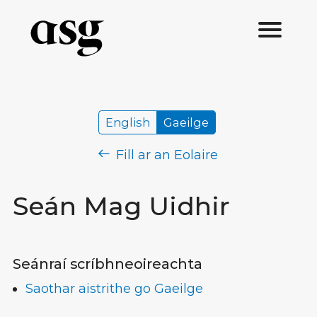
English
Gaeilge
Fill ar an Eolaire
Seán Mag Uidhir
Seánraí scríbhneoireachta
Saothar aistrithe go Gaeilge