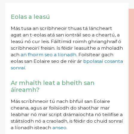
Eolas a leasú
Más tusa an scríbhneoir thuas tá láncheart
agat an t-eolas atá san iontráil seo a cheartú, a
leasú nó cur leis. Fáiltímid roimh ghrianghraif ó
scríbhneoirí freisin. Is féidir leasuithe a mholadh
ach
an fhoirm seo a líonadh
. Foilsítear gach
eolas san Eolaire seo de réir ár
bpolasaí cosanta
sonraí
.
Ar mhaith leat a bheith san
áireamh?
Más scríbhneoir tú nach bhfuil san Eolaire
cheana, agus ar foilsíodh do shaothar mar
leabhar nó mar script drámaíochta nó teilifíse a
stáitsíodh nó a craoladh, is féidir do chuid sonraí
a líonadh isteach
anseo
.