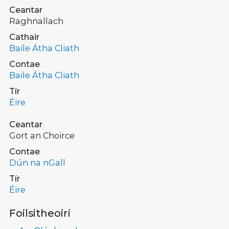
Ceantar
Raghnallach
Cathair
Baile Átha Cliath
Contae
Baile Átha Cliath
Tír
Éire
Ceantar
Gort an Choirce
Contae
Dún na nGall
Tír
Éire
Foilsitheoirí