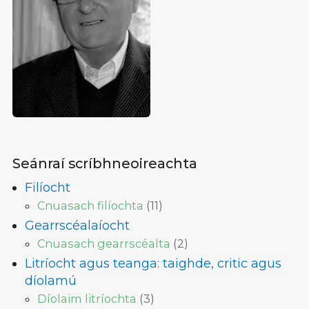
Seánraí scríbhneoireachta
Filíocht
Cnuasach filíochta
(
11
)
Gearrscéalaíocht
Cnuasach gearrscéalta
(
2
)
Litríocht agus teanga: taighde, critic agus
díolamú
Díolaim litríochta
(
3
)