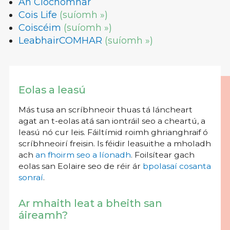
An Clóchomhar
Cois Life
(suíomh »)
Coiscéim
(suíomh »)
LeabhairCOMHAR
(suíomh »)
Eolas a leasú
Más tusa an scríbhneoir thuas tá láncheart
agat an t-eolas atá san iontráil seo a cheartú, a
leasú nó cur leis. Fáiltímid roimh ghrianghraif ó
scríbhneoirí freisin. Is féidir leasuithe a mholadh
ach
an fhoirm seo a líonadh
. Foilsítear gach
eolas san Eolaire seo de réir ár
bpolasaí cosanta
sonraí
.
Ar mhaith leat a bheith san
áireamh?