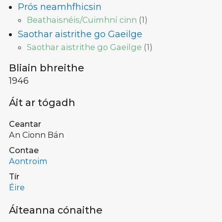
Prós neamhfhicsin
Beathaisnéis/Cuimhní cinn
(
1
)
Saothar aistrithe go Gaeilge
Saothar aistrithe go Gaeilge
(
1
)
Bliain bhreithe
1946
Áit ar tógadh
Ceantar
An Cionn Bán
Contae
Aontroim
Tír
Éire
Áiteanna cónaithe