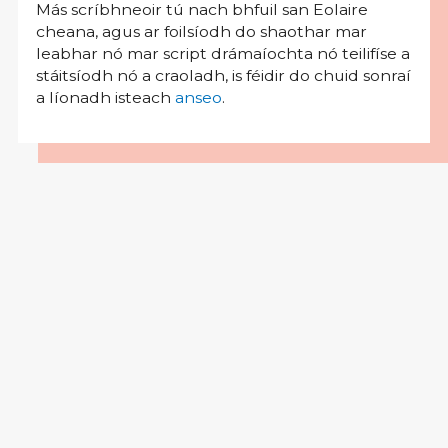
Más scríbhneoir tú nach bhfuil san Eolaire
cheana, agus ar foilsíodh do shaothar mar
leabhar nó mar script drámaíochta nó teilifíse a
stáitsíodh nó a craoladh, is féidir do chuid sonraí
a líonadh isteach
anseo
.