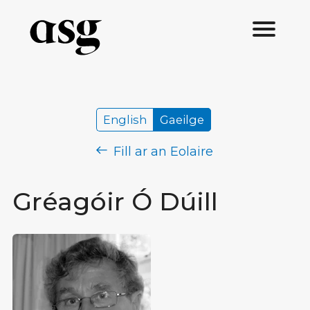
English
Gaeilge
Fill ar an Eolaire
Gréagóir Ó Dúill