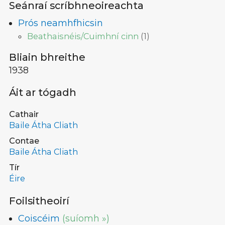
Seánraí scríbhneoireachta
Prós neamhfhicsin
Beathaisnéis/Cuimhní cinn
(
1
)
Bliain bhreithe
1938
Áit ar tógadh
Cathair
Baile Átha Cliath
Contae
Baile Átha Cliath
Tír
Éire
Foilsitheoirí
Coiscéim
(suíomh »)