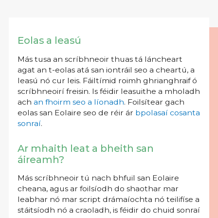
Eolas a leasú
Más tusa an scríbhneoir thuas tá láncheart
agat an t-eolas atá san iontráil seo a cheartú, a
leasú nó cur leis. Fáiltímid roimh ghrianghraif ó
scríbhneoirí freisin. Is féidir leasuithe a mholadh
ach
an fhoirm seo a líonadh
. Foilsítear gach
eolas san Eolaire seo de réir ár
bpolasaí cosanta
sonraí
.
Ar mhaith leat a bheith san
áireamh?
Más scríbhneoir tú nach bhfuil san Eolaire
cheana, agus ar foilsíodh do shaothar mar
leabhar nó mar script drámaíochta nó teilifíse a
stáitsíodh nó a craoladh, is féidir do chuid sonraí