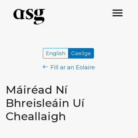
English
Gaeilge
Fill ar an Eolaire
Máiréad Ní
Bhreisleáin Uí
Cheallaigh