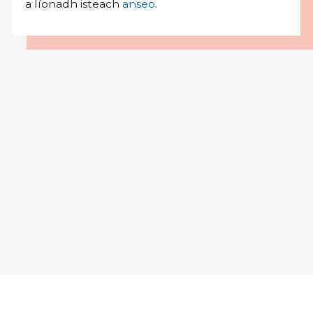
a líonadh isteach
anseo
.