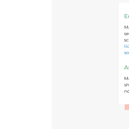
E
Má
se
sc
l
so
A
Má
sh
nó