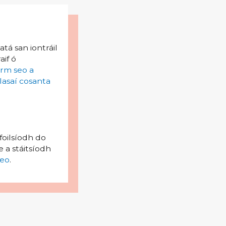
tá san iontráil
aif ó
irm seo a
lasaí cosanta
foilsíodh do
 a stáitsíodh
eo
.