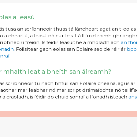
olas a leasú
s tusa an scríbhneoir thuas tá láncheart agat an t-eolas a
o a cheartú, a leasú nó cur leis. Fáiltímid roimh ghrianghr
ríbhneoirí freisin. Is féidir leasuithe a mholadh ach
an fho
íonadh
. Foilsítear gach eolas san Eolaire seo de réir ár
bpo
nraí
.
r mhaith leat a bheith san áireamh?
s scríbhneoir tú nach bhfuil san Eolaire cheana, agus ar 
aothar mar leabhar nó mar script drámaíochta nó teilifíse
 a craoladh, is féidir do chuid sonraí a líonadh isteach
ans