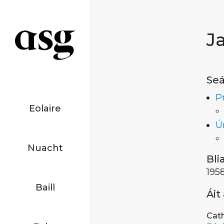
J
Seá
P
Eolaire
Ú
Nuacht
Bli
195
Baill
Áit
Cath