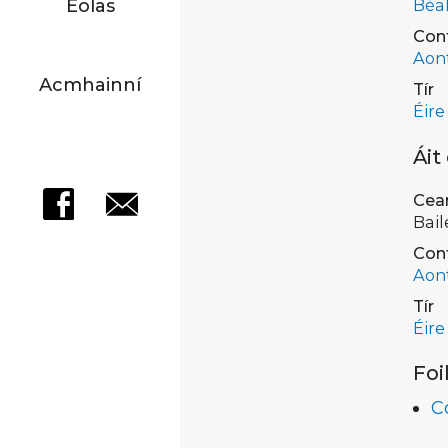
Eolas
Béal
Con
Aon
Acmhainní
Tír
Éire
Áit
Cea
Bail
Con
Aon
Tír
Éire
Foi
C