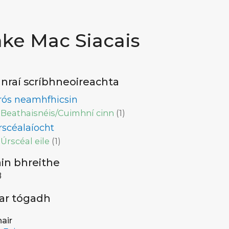
ake Mac Siacais
nraí scríbhneoireachta
rós neamhfhicsin
Beathaisnéis/Cuimhní cinn
(
1
)
rscéalaíocht
Úrscéal eile
(
1
)
ain bhreithe
8
 ar tógadh
air