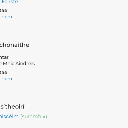
 Feirste
tae
troim
 chónaithe
ntar
e Mhic Aindréis
tae
troim
lsitheoirí
oiscéim
(suíomh »)