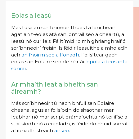
Eolas a leasú
Más tusa an scríbhneoir thuas tá láncheart
agat an t-eolas atá san iontráil seo a cheartú, a
leasú nó cur leis. Fáiltímid roimh ghrianghraif ó
scríbhneoirí freisin. Is féidir leasuithe a mholadh
ach
an fhoirm seo a líonadh
. Foilsítear gach
eolas san Eolaire seo de réir ár
bpolasaí cosanta
sonraí
.
Ar mhaith leat a bheith san
áireamh?
Más scríbhneoir tú nach bhfuil san Eolaire
cheana, agus ar foilsíodh do shaothar mar
leabhar nó mar script drámaíochta nó teilifíse a
stáitsíodh nó a craoladh, is féidir do chuid sonraí
a líonadh isteach
anseo
.