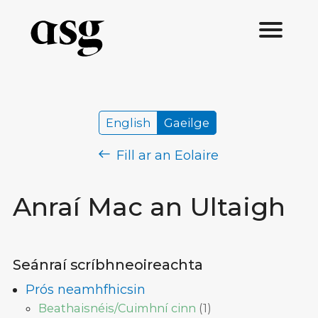
English
Gaeilge
Fill ar an Eolaire
Anraí Mac an Ultaigh
Seánraí scríbhneoireachta
Prós neamhfhicsin
Beathaisnéis/Cuimhní cinn
(
1
)