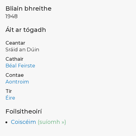
Bliain bhreithe
1948
Áit ar tógadh
Ceantar
Sráid an Dúin
Cathair
Béal Feirste
Contae
Aontroim
Tír
Éire
Foilsitheoirí
Coiscéim
(suíomh »)