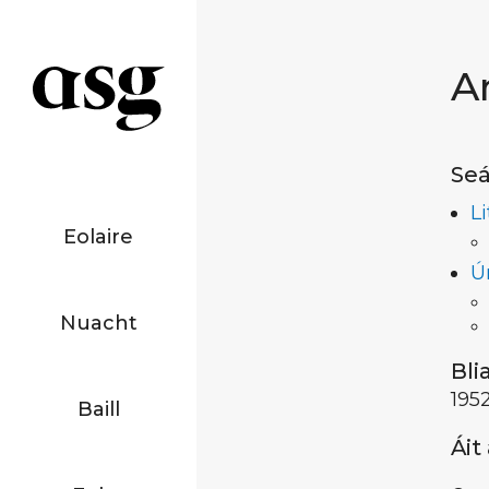
A
Seá
L
Eolaire
Ú
Nuacht
Bli
195
Baill
Áit