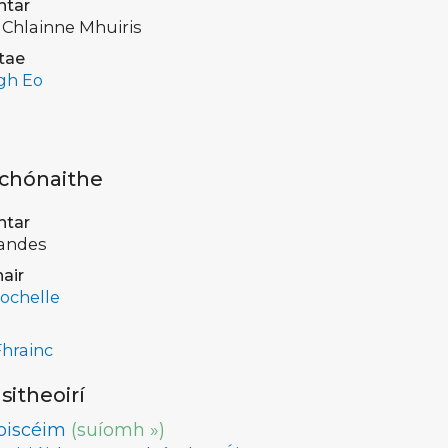
ntar
 Chlainne Mhuiris
tae
gh Eo
 chónaithe
ntar
andes
air
ochelle
hrainc
lsitheoirí
oiscéim
(suíomh »)