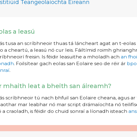
nstitiúid Teangeolaíochta Éireann
olas a leasú
s tusa an scríbhneoir thuas tá láncheart agat an t-eolas a
o a cheartú, a leasú nó cur leis. Fáiltímid roimh ghrianghr
ríbhneoirí freisin. Is féidir leasuithe a mholadh ach
an fho
íonadh
. Foilsítear gach eolas san Eolaire seo de réir ár
bpo
nraí
.
r mhaith leat a bheith san áireamh?
s scríbhneoir tú nach bhfuil san Eolaire cheana, agus ar 
aothar mar leabhar nó mar script drámaíochta nó teilifíse
 a craoladh, is féidir do chuid sonraí a líonadh isteach
ans