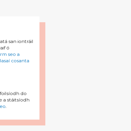
tá san iontráil
aif ó
irm seo a
lasaí cosanta
foilsíodh do
 a stáitsíodh
eo
.