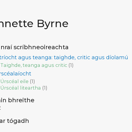
nnette Byrne
nraí scríbhneoireachta
itríocht agus teanga: taighde, critic agus díolamú
Taighde, teanga agus critic
(
1
)
rscéalaíocht
Úrscéal eile
(
1
)
Úrscéal liteartha
(
1
)
ain bhreithe
2
 ar tógadh