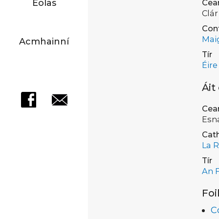
Eolas
Cea
Clár
Con
Mai
Acmhainní
Tír
Éire
Áit
Cea
Esn
Cath
La R
Tír
An F
Foi
C