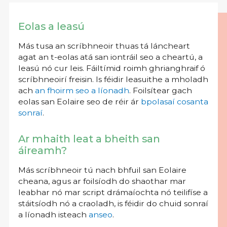
Eolas a leasú
Más tusa an scríbhneoir thuas tá láncheart
agat an t-eolas atá san iontráil seo a cheartú, a
leasú nó cur leis. Fáiltímid roimh ghrianghraif ó
scríbhneoirí freisin. Is féidir leasuithe a mholadh
ach
an fhoirm seo a líonadh
. Foilsítear gach
eolas san Eolaire seo de réir ár
bpolasaí cosanta
sonraí
.
Ar mhaith leat a bheith san
áireamh?
Más scríbhneoir tú nach bhfuil san Eolaire
cheana, agus ar foilsíodh do shaothar mar
leabhar nó mar script drámaíochta nó teilifíse a
stáitsíodh nó a craoladh, is féidir do chuid sonraí
a líonadh isteach
anseo
.