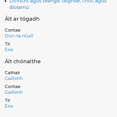
Litríocht agus teanga: taighde, critic agus
díolamú
Áit ar tógadh
Contae
Dún na nGall
Tír
Éire
Áit chónaithe
Cathair
Gaillimh
Contae
Gaillimh
Tír
Éire