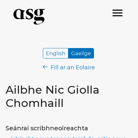
English
Gaeilge
Fill ar an Eolaire
Ailbhe Nic Giolla
Chomhaill
Seánraí scríbhneoireachta