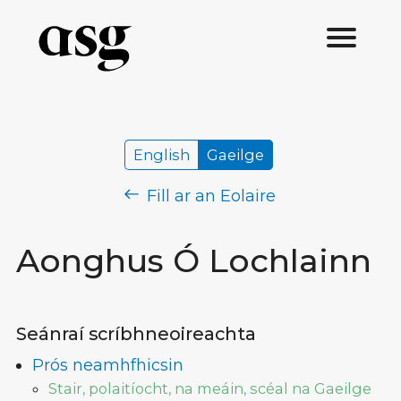
English
Gaeilge
Fill ar an Eolaire
Aonghus Ó Lochlainn
Seánraí scríbhneoireachta
Prós neamhfhicsin
Stair, polaitíocht, na meáin, scéal na Gaeilge