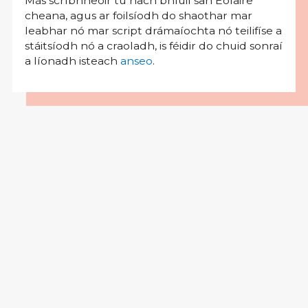
Más scríbhneoir tú nach bhfuil san Eolaire
cheana, agus ar foilsíodh do shaothar mar
leabhar nó mar script drámaíochta nó teilifíse a
stáitsíodh nó a craoladh, is féidir do chuid sonraí
a líonadh isteach
anseo
.