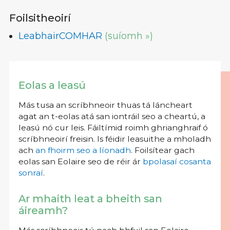
Foilsitheoirí
LeabhairCOMHAR
(suíomh »)
Eolas a leasú
Más tusa an scríbhneoir thuas tá láncheart
agat an t-eolas atá san iontráil seo a cheartú, a
leasú nó cur leis. Fáiltímid roimh ghrianghraif ó
scríbhneoirí freisin. Is féidir leasuithe a mholadh
ach
an fhoirm seo a líonadh
. Foilsítear gach
eolas san Eolaire seo de réir ár
bpolasaí cosanta
sonraí
.
Ar mhaith leat a bheith san
áireamh?