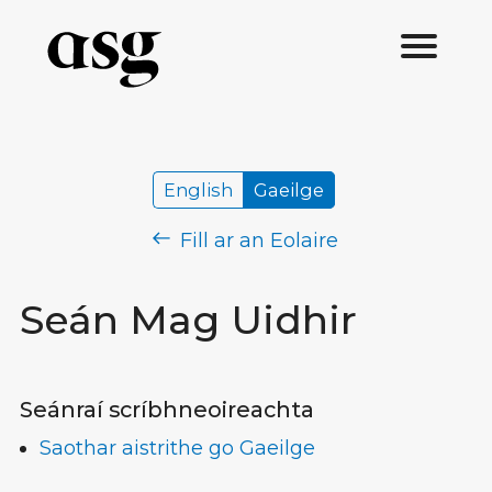
English
Gaeilge
Fill ar an Eolaire
Seán Mag Uidhir
Seánraí scríbhneoireachta
Saothar aistrithe go Gaeilge