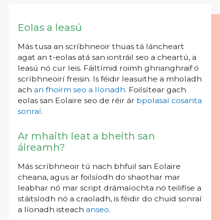
Eolas a leasú
Más tusa an scríbhneoir thuas tá láncheart
agat an t-eolas atá san iontráil seo a cheartú, a
leasú nó cur leis. Fáiltímid roimh ghrianghraif ó
scríbhneoirí freisin. Is féidir leasuithe a mholadh
ach
an fhoirm seo a líonadh
. Foilsítear gach
eolas san Eolaire seo de réir ár
bpolasaí cosanta
sonraí
.
Ar mhaith leat a bheith san
áireamh?
Más scríbhneoir tú nach bhfuil san Eolaire
cheana, agus ar foilsíodh do shaothar mar
leabhar nó mar script drámaíochta nó teilifíse a
stáitsíodh nó a craoladh, is féidir do chuid sonraí
a líonadh isteach
anseo
.