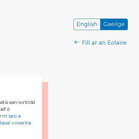
English
Gaeilge
Fill ar an Eolaire
tá san iontráil
aif ó
irm seo a
lasaí cosanta