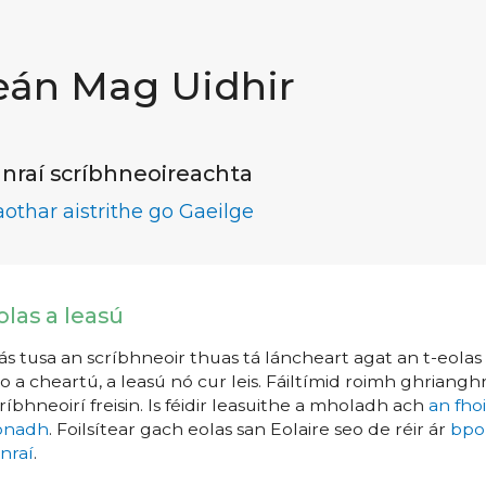
eán Mag Uidhir
nraí scríbhneoireachta
aothar aistrithe go Gaeilge
olas a leasú
s tusa an scríbhneoir thuas tá láncheart agat an t-eolas a
o a cheartú, a leasú nó cur leis. Fáiltímid roimh ghrianghr
ríbhneoirí freisin. Is féidir leasuithe a mholadh ach
an fho
íonadh
. Foilsítear gach eolas san Eolaire seo de réir ár
bpo
nraí
.