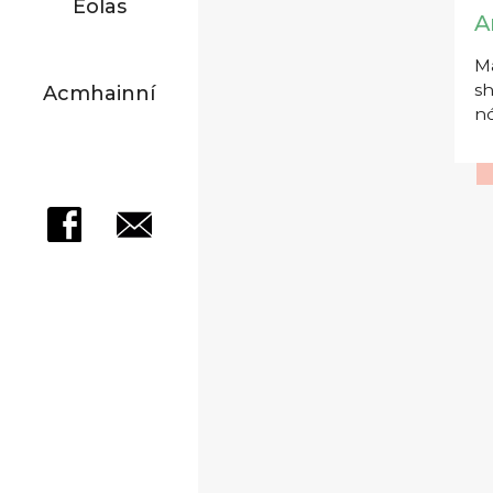
Eolas
A
Má
sh
Acmhainní
nó