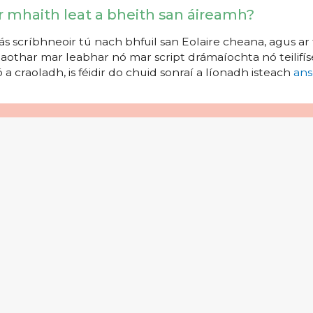
r mhaith leat a bheith san áireamh?
s scríbhneoir tú nach bhfuil san Eolaire cheana, agus ar 
aothar mar leabhar nó mar script drámaíochta nó teilifíse
 a craoladh, is féidir do chuid sonraí a líonadh isteach
ans