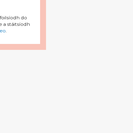
foilsíodh do
 a stáitsíodh
eo
.