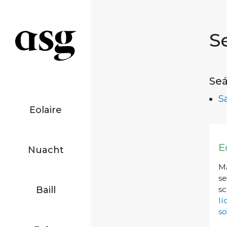
S
Seá
S
Eolaire
E
Nuacht
Má
se
Baill
sc
l
so