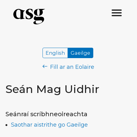
English
Gaeilge
Fill ar an Eolaire
Seán Mag Uidhir
Seánraí scríbhneoireachta
Saothar aistrithe go Gaeilge