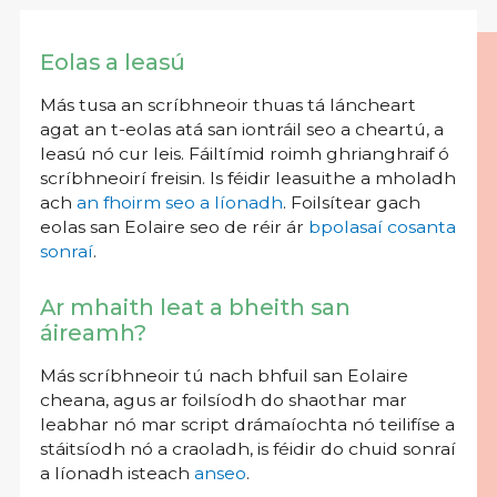
Eolas a leasú
Más tusa an scríbhneoir thuas tá láncheart
agat an t-eolas atá san iontráil seo a cheartú, a
leasú nó cur leis. Fáiltímid roimh ghrianghraif ó
scríbhneoirí freisin. Is féidir leasuithe a mholadh
ach
an fhoirm seo a líonadh
. Foilsítear gach
eolas san Eolaire seo de réir ár
bpolasaí cosanta
sonraí
.
Ar mhaith leat a bheith san
áireamh?
Más scríbhneoir tú nach bhfuil san Eolaire
cheana, agus ar foilsíodh do shaothar mar
leabhar nó mar script drámaíochta nó teilifíse a
stáitsíodh nó a craoladh, is féidir do chuid sonraí
a líonadh isteach
anseo
.