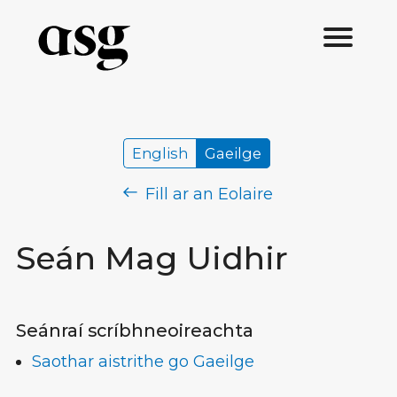
English
Gaeilge
Fill ar an Eolaire
Seán Mag Uidhir
Seánraí scríbhneoireachta
Saothar aistrithe go Gaeilge