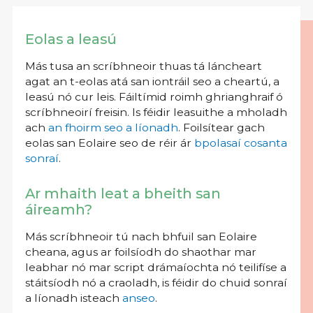
Eolas a leasú
Más tusa an scríbhneoir thuas tá láncheart
agat an t-eolas atá san iontráil seo a cheartú, a
leasú nó cur leis. Fáiltímid roimh ghrianghraif ó
scríbhneoirí freisin. Is féidir leasuithe a mholadh
ach
an fhoirm seo a líonadh
. Foilsítear gach
eolas san Eolaire seo de réir ár
bpolasaí cosanta
sonraí
.
Ar mhaith leat a bheith san
áireamh?
Más scríbhneoir tú nach bhfuil san Eolaire
cheana, agus ar foilsíodh do shaothar mar
leabhar nó mar script drámaíochta nó teilifíse a
stáitsíodh nó a craoladh, is féidir do chuid sonraí
a líonadh isteach
anseo
.