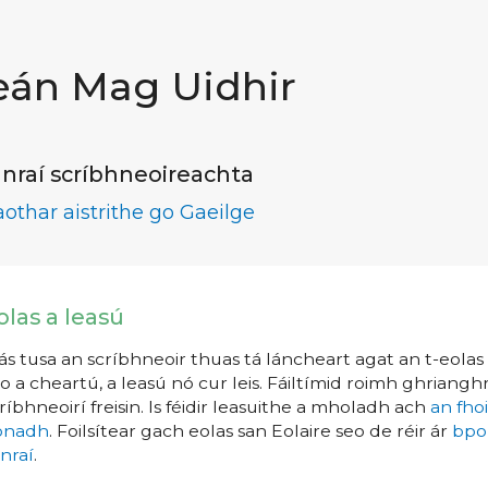
eán Mag Uidhir
nraí scríbhneoireachta
aothar aistrithe go Gaeilge
olas a leasú
s tusa an scríbhneoir thuas tá láncheart agat an t-eolas a
o a cheartú, a leasú nó cur leis. Fáiltímid roimh ghrianghr
ríbhneoirí freisin. Is féidir leasuithe a mholadh ach
an fho
íonadh
. Foilsítear gach eolas san Eolaire seo de réir ár
bpo
nraí
.