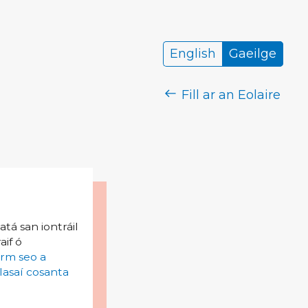
English
Gaeilge
Fill ar an Eolaire
tá san iontráil
aif ó
irm seo a
lasaí cosanta