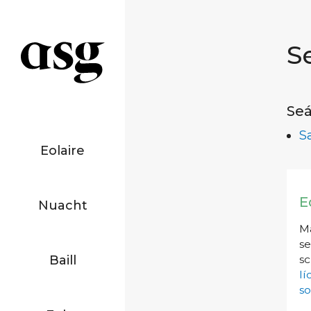
S
Seá
S
Eolaire
E
Nuacht
Má
se
Baill
sc
l
so