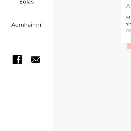
Eolas
A
Má
sh
Acmhainní
nó