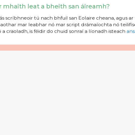
r mhaith leat a bheith san áireamh?
s scríbhneoir tú nach bhfuil san Eolaire cheana, agus ar 
aothar mar leabhar nó mar script drámaíochta nó teilifíse
 a craoladh, is féidir do chuid sonraí a líonadh isteach
ans