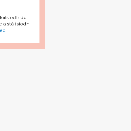
foilsíodh do
 a stáitsíodh
eo
.