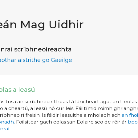
eán Mag Uidhir
nraí scríbhneoireachta
aothar aistrithe go Gaeilge
olas a leasú
s tusa an scríbhneoir thuas tá láncheart agat an t-eolas a
o a cheartú, a leasú nó cur leis. Fáiltímid roimh ghrianghr
ríbhneoirí freisin. Is féidir leasuithe a mholadh ach
an fho
íonadh
. Foilsítear gach eolas san Eolaire seo de réir ár
bpo
nraí
.