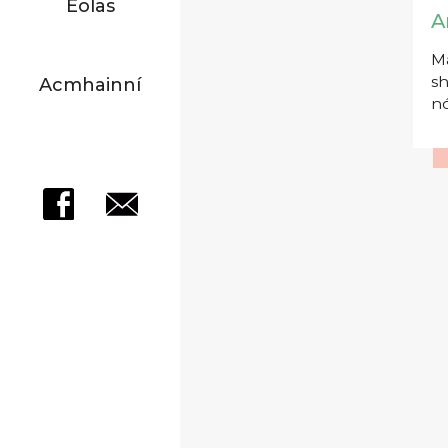
Eolas
A
Má
sh
Acmhainní
nó