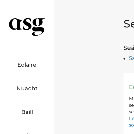
S
Seá
S
Eolaire
E
Nuacht
Má
se
Baill
sc
l
so