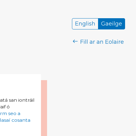
English
Gaeilge
Fill ar an Eolaire
tá san iontráil
aif ó
irm seo a
lasaí cosanta