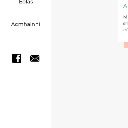
Eolas
A
Má
sh
Acmhainní
nó