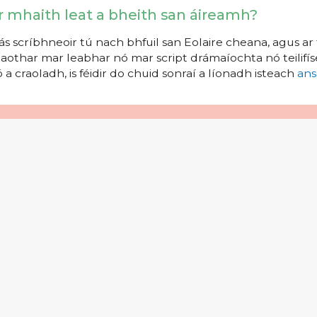
r mhaith leat a bheith san áireamh?
s scríbhneoir tú nach bhfuil san Eolaire cheana, agus ar 
aothar mar leabhar nó mar script drámaíochta nó teilifíse
 a craoladh, is féidir do chuid sonraí a líonadh isteach
ans