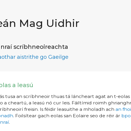
eán Mag Uidhir
nraí scríbhneoireachta
aothar aistrithe go Gaeilge
olas a leasú
s tusa an scríbhneoir thuas tá láncheart agat an t-eolas a
o a cheartú, a leasú nó cur leis. Fáiltímid roimh ghrianghr
ríbhneoirí freisin. Is féidir leasuithe a mholadh ach
an fho
íonadh
. Foilsítear gach eolas san Eolaire seo de réir ár
bpo
nraí
.