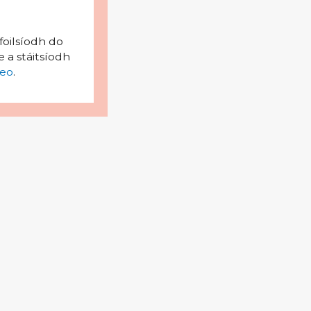
foilsíodh do
 a stáitsíodh
eo
.