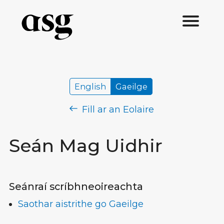
English
Gaeilge
Fill ar an Eolaire
Seán Mag Uidhir
Seánraí scríbhneoireachta
Saothar aistrithe go Gaeilge