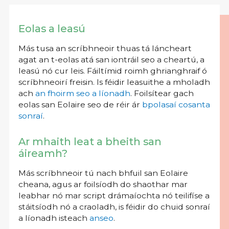
Eolas a leasú
Más tusa an scríbhneoir thuas tá láncheart
agat an t-eolas atá san iontráil seo a cheartú, a
leasú nó cur leis. Fáiltímid roimh ghrianghraif ó
scríbhneoirí freisin. Is féidir leasuithe a mholadh
ach
an fhoirm seo a líonadh
. Foilsítear gach
eolas san Eolaire seo de réir ár
bpolasaí cosanta
sonraí
.
Ar mhaith leat a bheith san
áireamh?
Más scríbhneoir tú nach bhfuil san Eolaire
cheana, agus ar foilsíodh do shaothar mar
leabhar nó mar script drámaíochta nó teilifíse a
stáitsíodh nó a craoladh, is féidir do chuid sonraí
a líonadh isteach
anseo
.