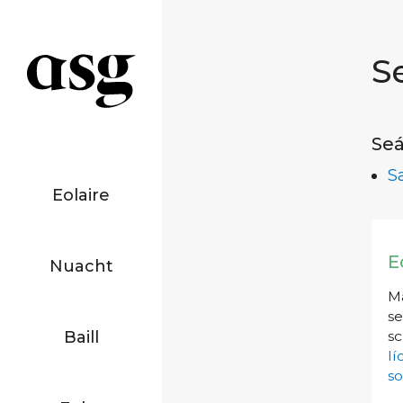
S
Seá
S
Eolaire
E
Nuacht
Má
se
Baill
sc
l
so