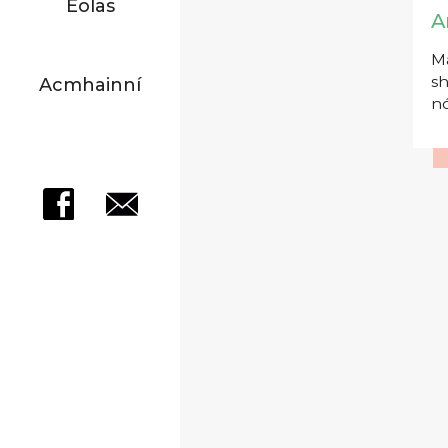
Eolas
A
Má
sh
Acmhainní
nó