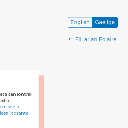
English
Gaeilge
Fill ar an Eolaire
tá san iontráil
aif ó
irm seo a
lasaí cosanta