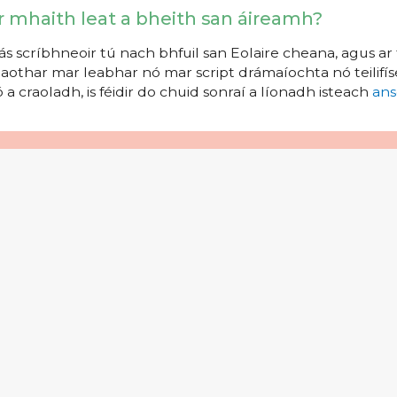
r mhaith leat a bheith san áireamh?
s scríbhneoir tú nach bhfuil san Eolaire cheana, agus ar 
aothar mar leabhar nó mar script drámaíochta nó teilifíse
 a craoladh, is féidir do chuid sonraí a líonadh isteach
ans