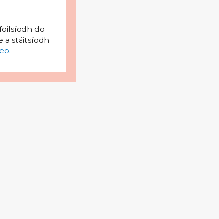
foilsíodh do
 a stáitsíodh
eo
.