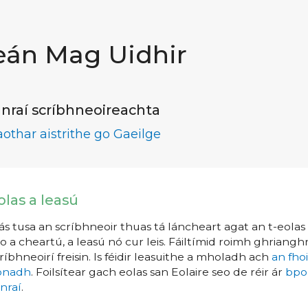
eán Mag Uidhir
nraí scríbhneoireachta
aothar aistrithe go Gaeilge
olas a leasú
s tusa an scríbhneoir thuas tá láncheart agat an t-eolas a
o a cheartú, a leasú nó cur leis. Fáiltímid roimh ghrianghr
ríbhneoirí freisin. Is féidir leasuithe a mholadh ach
an fho
íonadh
. Foilsítear gach eolas san Eolaire seo de réir ár
bpo
nraí
.