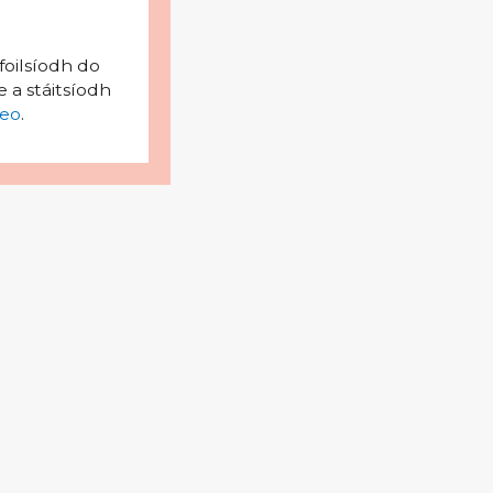
foilsíodh do
 a stáitsíodh
eo
.