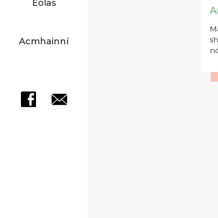
Eolas
A
Má
sh
Acmhainní
nó