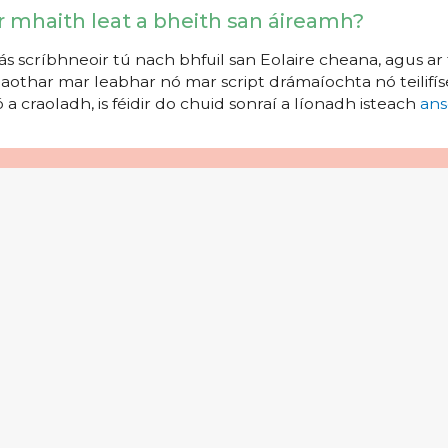
r mhaith leat a bheith san áireamh?
s scríbhneoir tú nach bhfuil san Eolaire cheana, agus ar 
aothar mar leabhar nó mar script drámaíochta nó teilifíse
 a craoladh, is féidir do chuid sonraí a líonadh isteach
ans