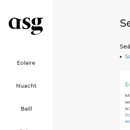
S
Seá
S
Eolaire
E
Nuacht
Má
se
Baill
sc
l
so