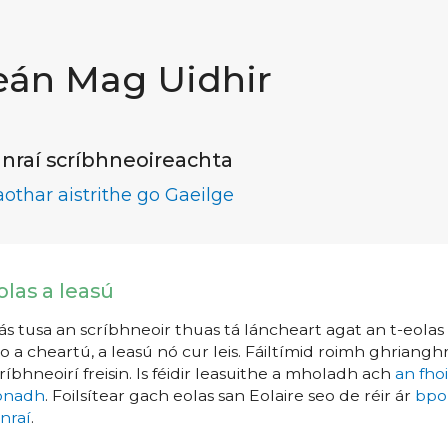
eán Mag Uidhir
nraí scríbhneoireachta
aothar aistrithe go Gaeilge
olas a leasú
s tusa an scríbhneoir thuas tá láncheart agat an t-eolas a
o a cheartú, a leasú nó cur leis. Fáiltímid roimh ghrianghr
ríbhneoirí freisin. Is féidir leasuithe a mholadh ach
an fho
íonadh
. Foilsítear gach eolas san Eolaire seo de réir ár
bpo
nraí
.