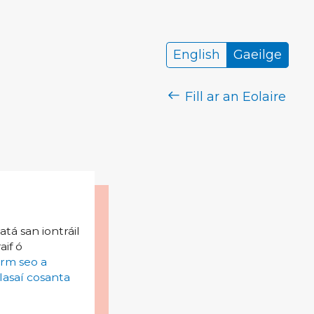
English
Gaeilge
Fill ar an Eolaire
tá san iontráil
aif ó
irm seo a
lasaí cosanta