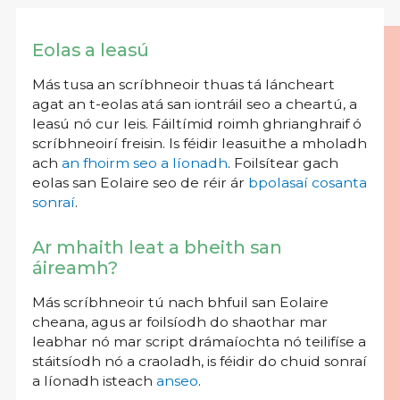
Eolas a leasú
Más tusa an scríbhneoir thuas tá láncheart
agat an t-eolas atá san iontráil seo a cheartú, a
leasú nó cur leis. Fáiltímid roimh ghrianghraif ó
scríbhneoirí freisin. Is féidir leasuithe a mholadh
ach
an fhoirm seo a líonadh
. Foilsítear gach
eolas san Eolaire seo de réir ár
bpolasaí cosanta
sonraí
.
Ar mhaith leat a bheith san
áireamh?
Más scríbhneoir tú nach bhfuil san Eolaire
cheana, agus ar foilsíodh do shaothar mar
leabhar nó mar script drámaíochta nó teilifíse a
stáitsíodh nó a craoladh, is féidir do chuid sonraí
a líonadh isteach
anseo
.