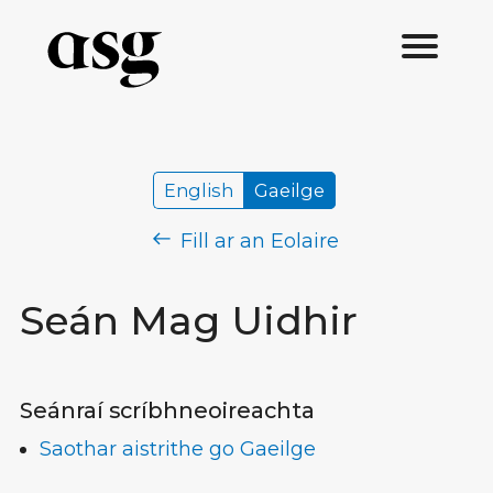
English
Gaeilge
Fill ar an Eolaire
Seán Mag Uidhir
Seánraí scríbhneoireachta
Saothar aistrithe go Gaeilge