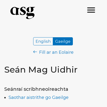
English
Gaeilge
Fill ar an Eolaire
Seán Mag Uidhir
Seánraí scríbhneoireachta
Saothar aistrithe go Gaeilge