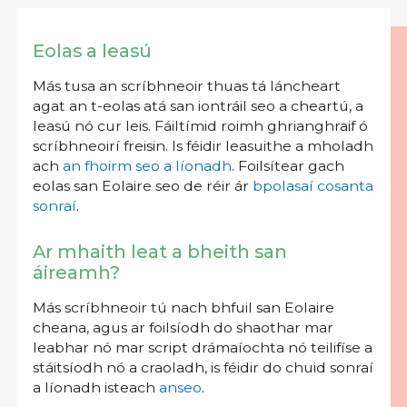
Eolas a leasú
Más tusa an scríbhneoir thuas tá láncheart
agat an t-eolas atá san iontráil seo a cheartú, a
leasú nó cur leis. Fáiltímid roimh ghrianghraif ó
scríbhneoirí freisin. Is féidir leasuithe a mholadh
ach
an fhoirm seo a líonadh
. Foilsítear gach
eolas san Eolaire seo de réir ár
bpolasaí cosanta
sonraí
.
Ar mhaith leat a bheith san
áireamh?
Más scríbhneoir tú nach bhfuil san Eolaire
cheana, agus ar foilsíodh do shaothar mar
leabhar nó mar script drámaíochta nó teilifíse a
stáitsíodh nó a craoladh, is féidir do chuid sonraí
a líonadh isteach
anseo
.