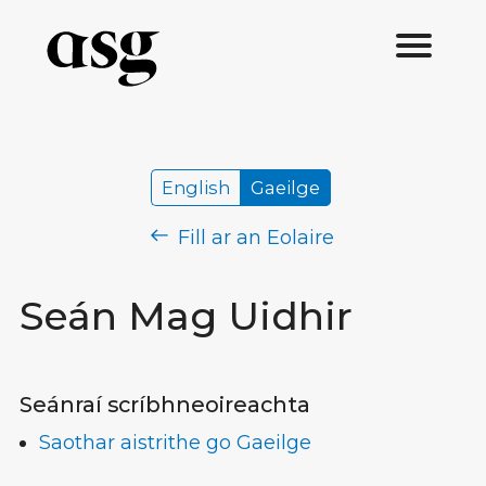
English
Gaeilge
Fill ar an Eolaire
Seán Mag Uidhir
Seánraí scríbhneoireachta
Saothar aistrithe go Gaeilge