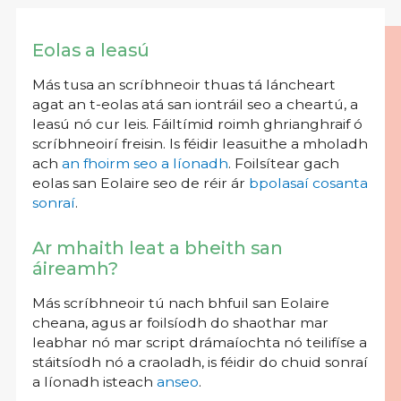
Eolas a leasú
Más tusa an scríbhneoir thuas tá láncheart
agat an t-eolas atá san iontráil seo a cheartú, a
leasú nó cur leis. Fáiltímid roimh ghrianghraif ó
scríbhneoirí freisin. Is féidir leasuithe a mholadh
ach
an fhoirm seo a líonadh
. Foilsítear gach
eolas san Eolaire seo de réir ár
bpolasaí cosanta
sonraí
.
Ar mhaith leat a bheith san
áireamh?
Más scríbhneoir tú nach bhfuil san Eolaire
cheana, agus ar foilsíodh do shaothar mar
leabhar nó mar script drámaíochta nó teilifíse a
stáitsíodh nó a craoladh, is féidir do chuid sonraí
a líonadh isteach
anseo
.