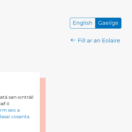
English
Gaeilge
Fill ar an Eolaire
tá san iontráil
aif ó
irm seo a
lasaí cosanta