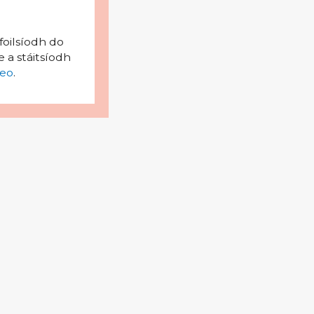
foilsíodh do
 a stáitsíodh
eo
.