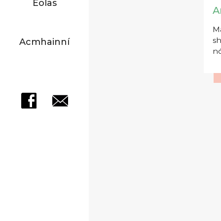
Eolas
A
Má
sh
Acmhainní
nó