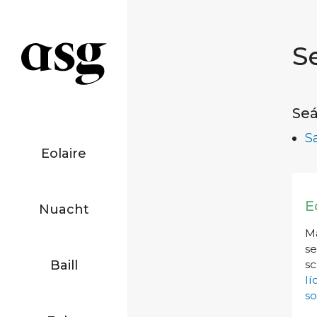
S
Seá
S
Eolaire
E
Nuacht
Má
se
Baill
sc
l
so