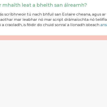
r mhaith leat a bheith san áireamh?
s scríbhneoir tú nach bhfuil san Eolaire cheana, agus ar 
aothar mar leabhar nó mar script drámaíochta nó teilifíse
 a craoladh, is féidir do chuid sonraí a líonadh isteach
ans