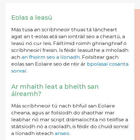
Eolas a leasú
Más tusa an scríbhneoir thuas tá láncheart
agat an t-eolas atá san iontráil seo a cheartú, a
leasú nó cur leis. Fáiltímid roimh ghrianghraif ó
scríbhneoirí freisin. Is féidir leasuithe a mholadh
ach
an fhoirm seo a líonadh
. Foilsítear gach
eolas san Eolaire seo de réir ár
bpolasaí cosanta
sonraí
.
Ar mhaith leat a bheith san
áireamh?
Más scríbhneoir tú nach bhfuil san Eolaire
cheana, agus ar foilsíodh do shaothar mar
leabhar nó mar script drámaíochta nó teilifíse a
stáitsíodh nó a craoladh, is féidir do chuid sonraí
a líonadh isteach
anseo
.