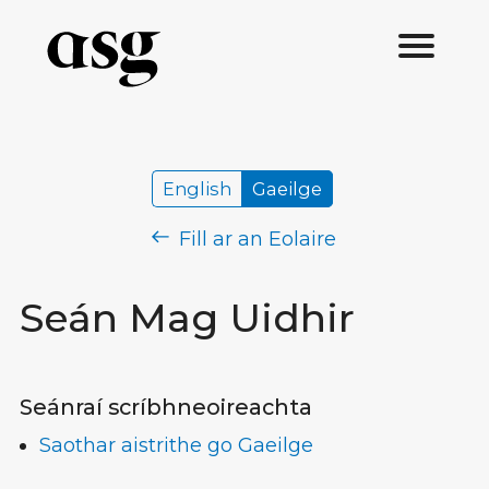
English
Gaeilge
Fill ar an Eolaire
Seán Mag Uidhir
Seánraí scríbhneoireachta
Saothar aistrithe go Gaeilge