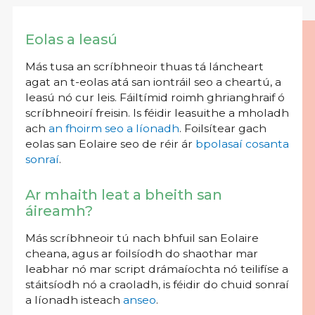
Eolas a leasú
Más tusa an scríbhneoir thuas tá láncheart
agat an t-eolas atá san iontráil seo a cheartú, a
leasú nó cur leis. Fáiltímid roimh ghrianghraif ó
scríbhneoirí freisin. Is féidir leasuithe a mholadh
ach
an fhoirm seo a líonadh
. Foilsítear gach
eolas san Eolaire seo de réir ár
bpolasaí cosanta
sonraí
.
Ar mhaith leat a bheith san
áireamh?
Más scríbhneoir tú nach bhfuil san Eolaire
cheana, agus ar foilsíodh do shaothar mar
leabhar nó mar script drámaíochta nó teilifíse a
stáitsíodh nó a craoladh, is féidir do chuid sonraí
a líonadh isteach
anseo
.