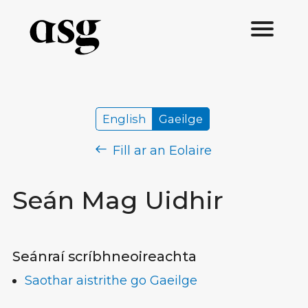
English
Gaeilge
Fill ar an Eolaire
Seán Mag Uidhir
Seánraí scríbhneoireachta
Saothar aistrithe go Gaeilge