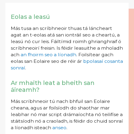
Eolas a leasú
Más tusa an scríbhneoir thuas tá láncheart
agat an t-eolas atá san iontráil seo a cheartú, a
leasú nó cur leis. Fáiltímid roimh ghrianghraif ó
scríbhneoirí freisin. Is féidir leasuithe a mholadh
ach
an fhoirm seo a líonadh
. Foilsítear gach
eolas san Eolaire seo de réir ár
bpolasaí cosanta
sonraí
.
Ar mhaith leat a bheith san
áireamh?
Más scríbhneoir tú nach bhfuil san Eolaire
cheana, agus ar foilsíodh do shaothar mar
leabhar nó mar script drámaíochta nó teilifíse a
stáitsíodh nó a craoladh, is féidir do chuid sonraí
a líonadh isteach
anseo
.