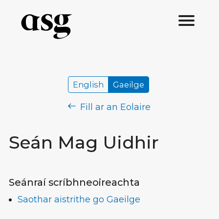
English
Gaeilge
Fill ar an Eolaire
Seán Mag Uidhir
Seánraí scríbhneoireachta
Saothar aistrithe go Gaeilge