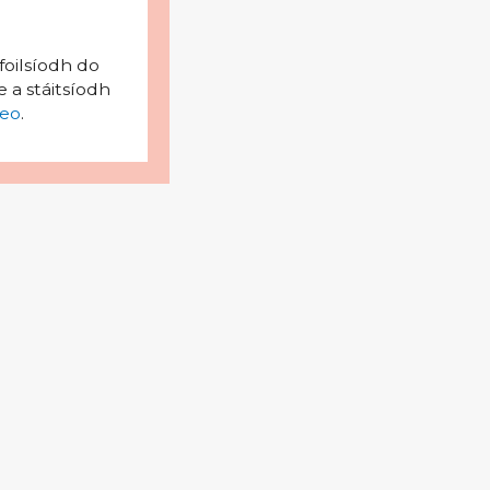
foilsíodh do
 a stáitsíodh
eo
.