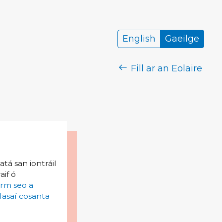
English
Gaeilge
Fill ar an Eolaire
tá san iontráil
aif ó
irm seo a
lasaí cosanta