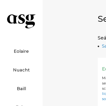
S
Seá
S
Eolaire
E
Nuacht
Má
se
Baill
sc
l
so