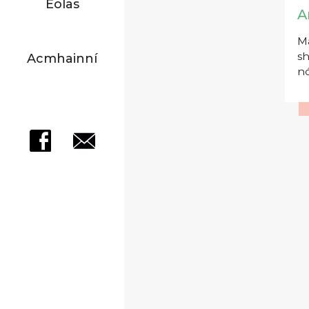
Eolas
A
Má
sh
Acmhainní
nó