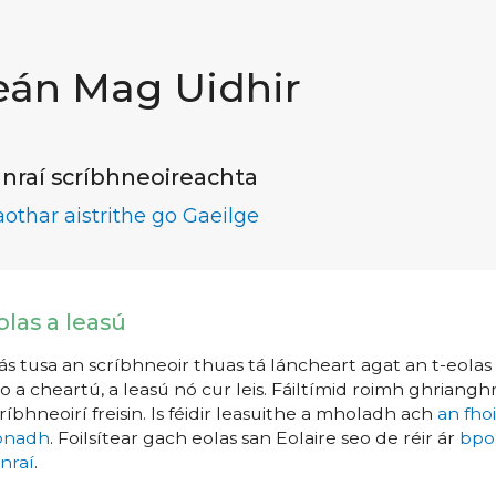
eán Mag Uidhir
nraí scríbhneoireachta
aothar aistrithe go Gaeilge
olas a leasú
s tusa an scríbhneoir thuas tá láncheart agat an t-eolas a
o a cheartú, a leasú nó cur leis. Fáiltímid roimh ghrianghr
ríbhneoirí freisin. Is féidir leasuithe a mholadh ach
an fho
íonadh
. Foilsítear gach eolas san Eolaire seo de réir ár
bpo
nraí
.