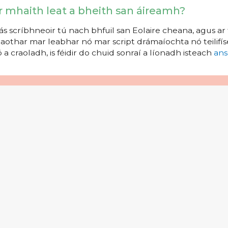
r mhaith leat a bheith san áireamh?
s scríbhneoir tú nach bhfuil san Eolaire cheana, agus ar 
aothar mar leabhar nó mar script drámaíochta nó teilifíse
 a craoladh, is féidir do chuid sonraí a líonadh isteach
ans