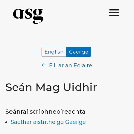
English
Gaeilge
Fill ar an Eolaire
Seán Mag Uidhir
Seánraí scríbhneoireachta
Saothar aistrithe go Gaeilge