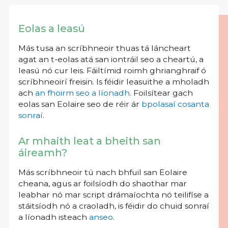
Eolas a leasú
Más tusa an scríbhneoir thuas tá láncheart
agat an t-eolas atá san iontráil seo a cheartú, a
leasú nó cur leis. Fáiltímid roimh ghrianghraif ó
scríbhneoirí freisin. Is féidir leasuithe a mholadh
ach
an fhoirm seo a líonadh
. Foilsítear gach
eolas san Eolaire seo de réir ár
bpolasaí cosanta
sonraí
.
Ar mhaith leat a bheith san
áireamh?
Más scríbhneoir tú nach bhfuil san Eolaire
cheana, agus ar foilsíodh do shaothar mar
leabhar nó mar script drámaíochta nó teilifíse a
stáitsíodh nó a craoladh, is féidir do chuid sonraí
a líonadh isteach
anseo
.