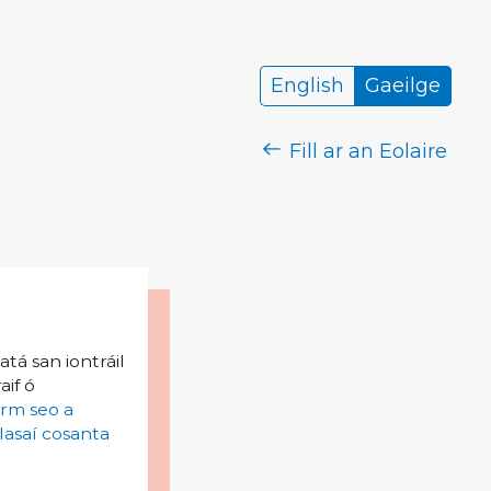
English
Gaeilge
Fill ar an Eolaire
tá san iontráil
aif ó
irm seo a
lasaí cosanta