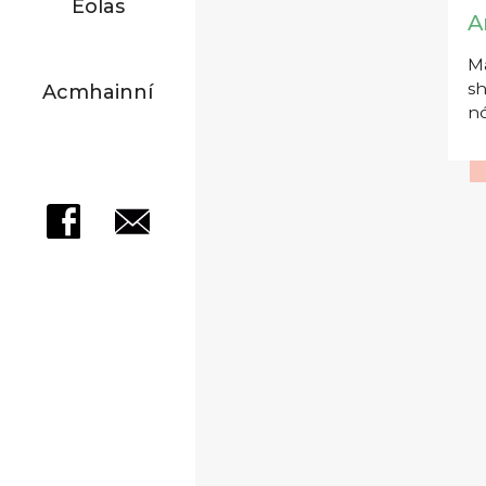
Eolas
A
Má
sh
Acmhainní
nó