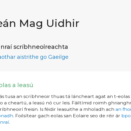
eán Mag Uidhir
nraí scríbhneoireachta
aothar aistrithe go Gaeilge
olas a leasú
s tusa an scríbhneoir thuas tá láncheart agat an t-eolas a
o a cheartú, a leasú nó cur leis. Fáiltímid roimh ghrianghr
ríbhneoirí freisin. Is féidir leasuithe a mholadh ach
an fho
íonadh
. Foilsítear gach eolas san Eolaire seo de réir ár
bpo
nraí
.