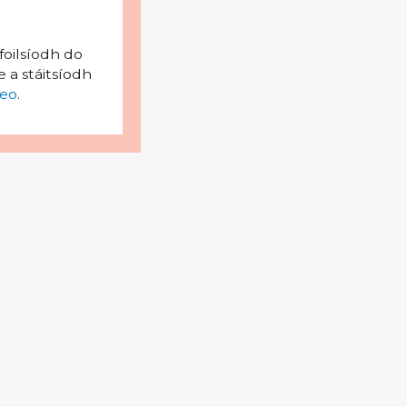
foilsíodh do
 a stáitsíodh
eo
.