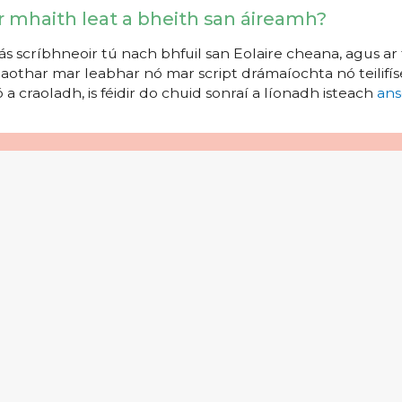
r mhaith leat a bheith san áireamh?
s scríbhneoir tú nach bhfuil san Eolaire cheana, agus ar 
aothar mar leabhar nó mar script drámaíochta nó teilifíse
 a craoladh, is féidir do chuid sonraí a líonadh isteach
ans