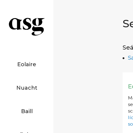
S
Seá
S
Eolaire
E
Nuacht
Má
se
Baill
sc
l
so