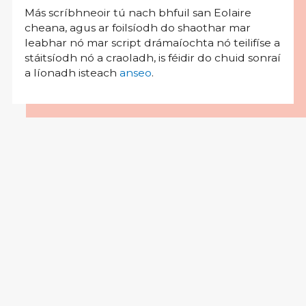
Más scríbhneoir tú nach bhfuil san Eolaire
cheana, agus ar foilsíodh do shaothar mar
leabhar nó mar script drámaíochta nó teilifíse a
stáitsíodh nó a craoladh, is féidir do chuid sonraí
a líonadh isteach
anseo
.