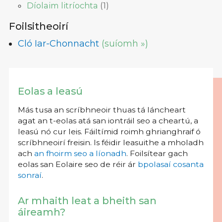
Díolaim litríochta
(
1
)
Foilsitheoirí
Cló Iar-Chonnacht
(suíomh »)
Eolas a leasú
Más tusa an scríbhneoir thuas tá láncheart
agat an t-eolas atá san iontráil seo a cheartú, a
leasú nó cur leis. Fáiltímid roimh ghrianghraif ó
scríbhneoirí freisin. Is féidir leasuithe a mholadh
ach
an fhoirm seo a líonadh
. Foilsítear gach
eolas san Eolaire seo de réir ár
bpolasaí cosanta
sonraí
.
Ar mhaith leat a bheith san
áireamh?