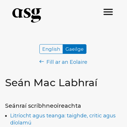
English
Gaeilge
Fill ar an Eolaire
Seán Mac Labhraí
Seánraí scríbhneoireachta
Litríocht agus teanga: taighde, critic agus
díolamú