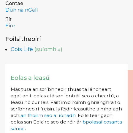
Contae
Dún na nGall
Tír
Éire
Foilsitheoirí
Cois Life
(suíomh »)
Eolas a leasú
Más tusa an scríbhneoir thuas tá láncheart
agat an t-eolas atá san iontráil seo a cheartú, a
leasú nó cur leis. Fáiltímid roimh ghrianghraif ó
scríbhneoirí freisin. Is féidir leasuithe a mholadh
ach
an fhoirm seo a líonadh
. Foilsítear gach
eolas san Eolaire seo de réir ár
bpolasaí cosanta
sonraí
.