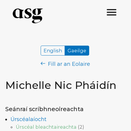
English
Gaeilge
Fill ar an Eolaire
Michelle Nic Pháidín
Seánraí scríbhneoireachta
Úrscéalaíocht
Úrscéal bleachtaireachta
(
2
)