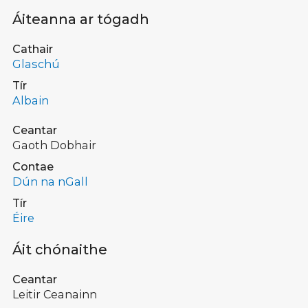
Áiteanna ar tógadh
Cathair
Glaschú
Tír
Albain
Ceantar
Gaoth Dobhair
Contae
Dún na nGall
Tír
Éire
Áit chónaithe
Ceantar
Leitir Ceanainn