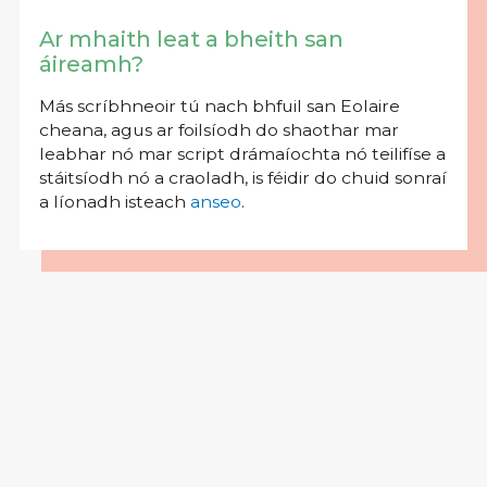
Ar mhaith leat a bheith san
áireamh?
Más scríbhneoir tú nach bhfuil san Eolaire
cheana, agus ar foilsíodh do shaothar mar
leabhar nó mar script drámaíochta nó teilifíse a
stáitsíodh nó a craoladh, is féidir do chuid sonraí
a líonadh isteach
anseo
.