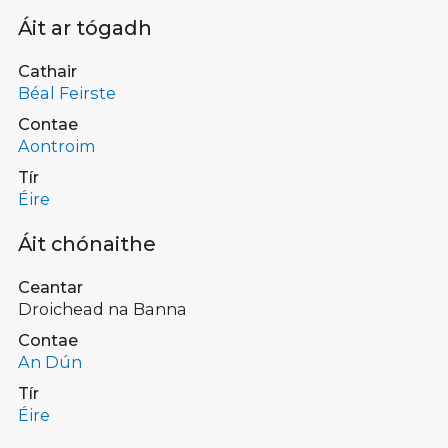
Áit ar tógadh
Cathair
Béal Feirste
Contae
Aontroim
Tír
Éire
Áit chónaithe
Ceantar
Droichead na Banna
Contae
An Dún
Tír
Éire