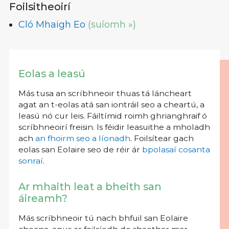
Foilsitheoirí
Cló Mhaigh Eo
(suíomh »)
Eolas a leasú
Más tusa an scríbhneoir thuas tá láncheart
agat an t-eolas atá san iontráil seo a cheartú, a
leasú nó cur leis. Fáiltímid roimh ghrianghraif ó
scríbhneoirí freisin. Is féidir leasuithe a mholadh
ach
an fhoirm seo a líonadh
. Foilsítear gach
eolas san Eolaire seo de réir ár
bpolasaí cosanta
sonraí
.
Ar mhaith leat a bheith san
áireamh?
Más scríbhneoir tú nach bhfuil san Eolaire