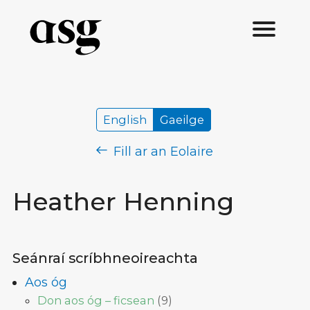
English
Gaeilge
Fill ar an Eolaire
Heather Henning
Seánraí scríbhneoireachta
Aos óg
Don aos óg – ficsean
(
9
)