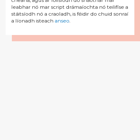
cheana, agus ar foilsíodh do shaothar mar
leabhar nó mar script drámaíochta nó teilifíse a
stáitsíodh nó a craoladh, is féidir do chuid sonraí
a líonadh isteach
anseo
.