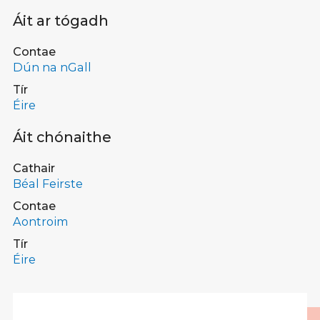
Áit ar tógadh
Contae
Dún na nGall
Tír
Éire
Áit chónaithe
Cathair
Béal Feirste
Contae
Aontroim
Tír
Éire