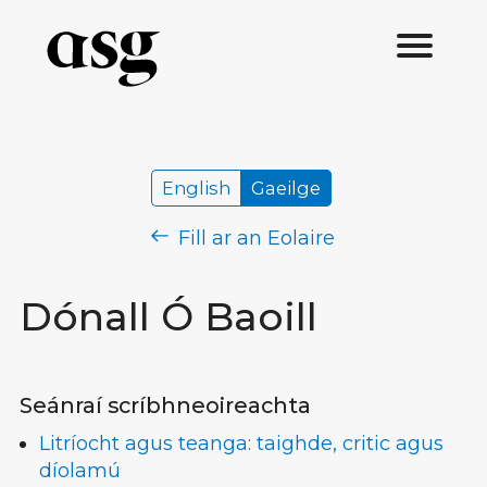
English
Gaeilge
Fill ar an Eolaire
Dónall Ó Baoill
Seánraí scríbhneoireachta
Litríocht agus teanga: taighde, critic agus
díolamú