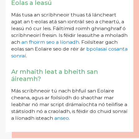
Eolas a leasú
Más tusa an scríbhneoir thuas tá láncheart
agat an t-eolas atá san iontráil seo a cheartú, a
leasú nó cur leis. Fáiltímid roimh ghrianghraif ó
scríbhneoirí freisin. Is féidir leasuithe a mholadh
ach
an fhoirm seo a líonadh
. Foilsítear gach
eolas san Eolaire seo de réir ár
bpolasaí cosanta
sonraí
.
Ar mhaith leat a bheith san
áireamh?
Más scríbhneoir tú nach bhfuil san Eolaire
cheana, agus ar foilsíodh do shaothar mar
leabhar nó mar script drámaíochta nó teilifíse a
stáitsíodh nó a craoladh, is féidir do chuid sonraí
a líonadh isteach
anseo
.