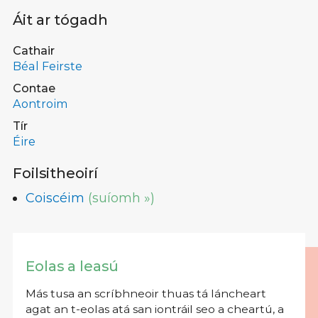
Áit ar tógadh
Cathair
Béal Feirste
Contae
Aontroim
Tír
Éire
Foilsitheoirí
Coiscéim
(suíomh »)
Eolas a leasú
Más tusa an scríbhneoir thuas tá láncheart
agat an t-eolas atá san iontráil seo a cheartú, a