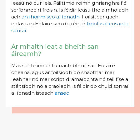
leasú nó cur leis. Fáiltímid roimh ghrianghraif ó
scríbhneoirí freisin. Is féidir leasuithe a mholadh
ach
an fhoirm seo a líonadh
. Foilsítear gach
eolas san Eolaire seo de réir ár
bpolasaí cosanta
sonraí
.
Ar mhaith leat a bheith san
áireamh?
Más scríbhneoir tú nach bhfuil san Eolaire
cheana, agus ar foilsíodh do shaothar mar
leabhar nó mar script drámaíochta nó teilifíse a
stáitsíodh nó a craoladh, is féidir do chuid sonraí
a líonadh isteach
anseo
.