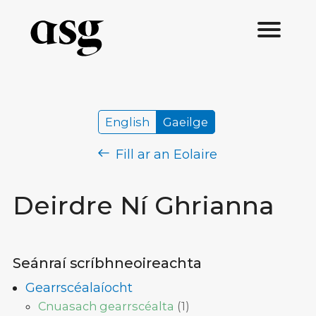
English
Gaeilge
Fill ar an Eolaire
Deirdre Ní Ghrianna
Seánraí scríbhneoireachta
Gearrscéalaíocht
Cnuasach gearrscéalta
(
1
)