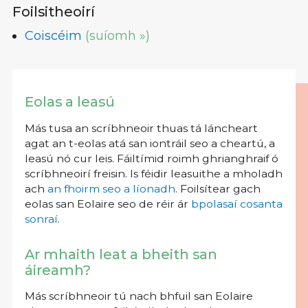
Foilsitheoirí
Coiscéim
(suíomh »)
Eolas a leasú
Más tusa an scríbhneoir thuas tá láncheart
agat an t-eolas atá san iontráil seo a cheartú, a
leasú nó cur leis. Fáiltímid roimh ghrianghraif ó
scríbhneoirí freisin. Is féidir leasuithe a mholadh
ach
an fhoirm seo a líonadh
. Foilsítear gach
eolas san Eolaire seo de réir ár
bpolasaí cosanta
sonraí
.
Ar mhaith leat a bheith san
áireamh?
Más scríbhneoir tú nach bhfuil san Eolaire