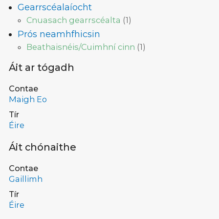
Gearrscéalaíocht
Cnuasach gearrscéalta
(
1
)
Prós neamhfhicsin
Beathaisnéis/Cuimhní cinn
(
1
)
Áit ar tógadh
Contae
Maigh Eo
Tír
Éire
Áit chónaithe
Contae
Gaillimh
Tír
Éire