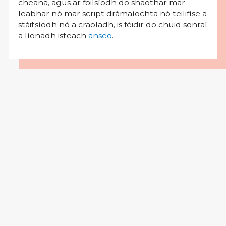
cheana, agus ar foilsíodh do shaothar mar
leabhar nó mar script drámaíochta nó teilifíse a
stáitsíodh nó a craoladh, is féidir do chuid sonraí
a líonadh isteach
anseo
.