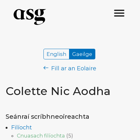
English
Gaeilge
Fill ar an Eolaire
Colette Nic Aodha
Seánraí scríbhneoireachta
Filíocht
Cnuasach filíochta
(
5
)