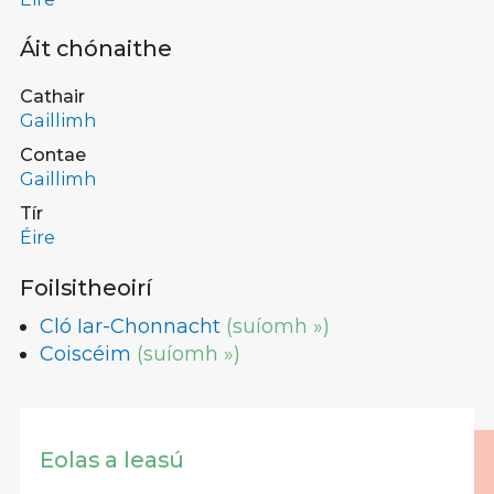
Áit chónaithe
Cathair
Gaillimh
Contae
Gaillimh
Tír
Éire
Foilsitheoirí
Cló Iar-Chonnacht
(suíomh »)
Coiscéim
(suíomh »)
Eolas a leasú