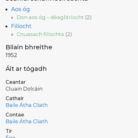
Aos óg
Don aos óg – déaglitríocht
(
2
)
Filíocht
Cnuasach filíochta
(
2
)
Bliain bhreithe
1952
Áit ar tógadh
Ceantar
Cluain Dolcáin
Cathair
Baile Átha Cliath
Contae
Baile Átha Cliath
Tír
Éire