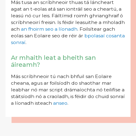
Más tusa an scríbhneoir thuas tá láncheart
agat an t-eolas atá san iontráil seo a cheartú, a
leasú nó cur leis. Fáiltímid roimh ghrianghraif ó
scríbhneoirí freisin. Is féidir leasuithe a mholadh
ach
an fhoirm seo a líonadh
. Foilsítear gach
eolas san Eolaire seo de réir ár
bpolasaí cosanta
sonraí
.
Ar mhaith leat a bheith san
áireamh?
Más scríbhneoir tú nach bhfuil san Eolaire
cheana, agus ar foilsíodh do shaothar mar
leabhar nó mar script drámaíochta nó teilifíse a
stáitsíodh nó a craoladh, is féidir do chuid sonraí
a líonadh isteach
anseo
.