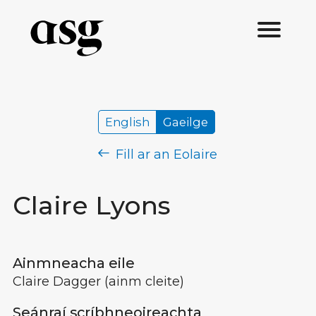
English
Gaeilge
Fill ar an Eolaire
Claire Lyons
Ainmneacha eile
Claire Dagger
(ainm cleite)
Seánraí scríbhneoireachta