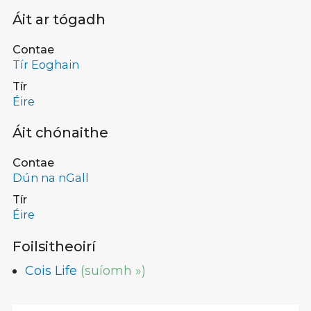
Áit ar tógadh
Contae
Tír Eoghain
Tír
Éire
Áit chónaithe
Contae
Dún na nGall
Tír
Éire
Foilsitheoirí
Cois Life
(suíomh »)