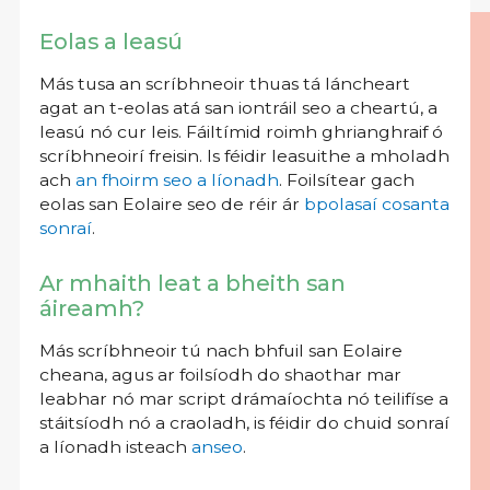
Eolas a leasú
Más tusa an scríbhneoir thuas tá láncheart
agat an t-eolas atá san iontráil seo a cheartú, a
leasú nó cur leis. Fáiltímid roimh ghrianghraif ó
scríbhneoirí freisin. Is féidir leasuithe a mholadh
ach
an fhoirm seo a líonadh
. Foilsítear gach
eolas san Eolaire seo de réir ár
bpolasaí cosanta
sonraí
.
Ar mhaith leat a bheith san
áireamh?
Más scríbhneoir tú nach bhfuil san Eolaire
cheana, agus ar foilsíodh do shaothar mar
leabhar nó mar script drámaíochta nó teilifíse a
stáitsíodh nó a craoladh, is féidir do chuid sonraí
a líonadh isteach
anseo
.