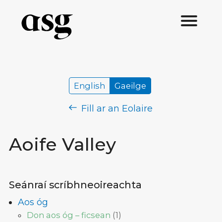
English
Gaeilge
Fill ar an Eolaire
Aoife Valley
Seánraí scríbhneoireachta
Aos óg
Don aos óg – ficsean
(
1
)