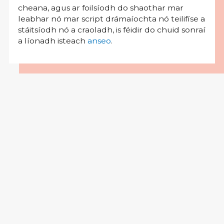
cheana, agus ar foilsíodh do shaothar mar
leabhar nó mar script drámaíochta nó teilifíse a
stáitsíodh nó a craoladh, is féidir do chuid sonraí
a líonadh isteach
anseo
.