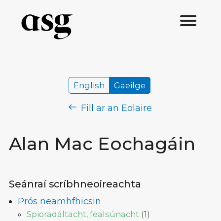
English
Gaeilge
Fill ar an Eolaire
Alan Mac Eochagáin
Seánraí scríbhneoireachta
Prós neamhfhicsin
Spioradáltacht, fealsúnacht
(
1
)