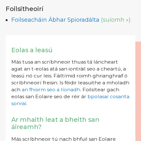
Foilsitheoirí
Foilseacháin Ábhar Spioradálta
(suíomh »)
Eolas a leasú
Más tusa an scríbhneoir thuas tá láncheart
agat an t-eolas atá san iontráil seo a cheartú, a
leasú nó cur leis. Fáiltímid roimh ghrianghraif ó
scríbhneoirí freisin. Is féidir leasuithe a mholadh
ach
an fhoirm seo a líonadh
. Foilsítear gach
eolas san Eolaire seo de réir ár
bpolasaí cosanta
sonraí
.
Ar mhaith leat a bheith san
áireamh?
Más scríbhneoir tú nach bhfuil san Eolaire