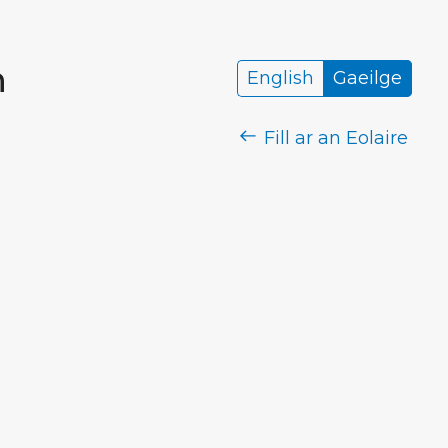
h
English
Gaeilge
Fill ar an Eolaire