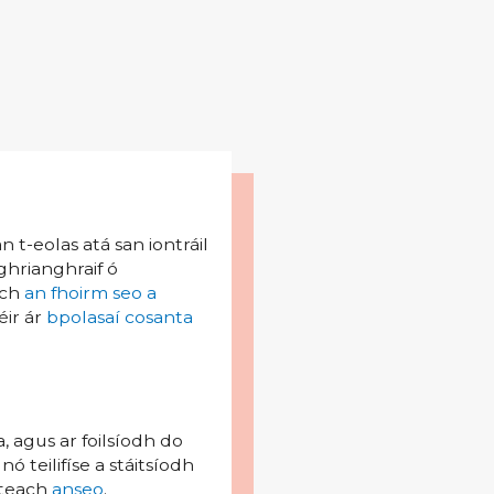
 t-eolas atá san iontráil
 ghrianghraif ó
ach
an fhoirm seo a
éir ár
bpolasaí cosanta
, agus ar foilsíodh do
 teilifíse a stáitsíodh
isteach
anseo
.