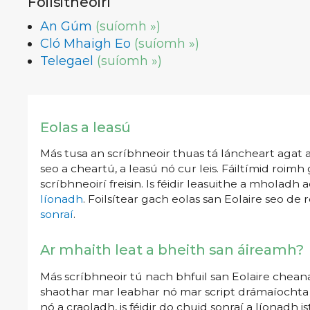
Foilsitheoirí
An Gúm
(suíomh »)
Cló Mhaigh Eo
(suíomh »)
Telegael
(suíomh »)
Eolas a leasú
Más tusa an scríbhneoir thuas tá láncheart agat an
seo a cheartú, a leasú nó cur leis. Fáiltímid roimh
scríbhneoirí freisin. Is féidir leasuithe a mholadh 
líonadh
. Foilsítear gach eolas san Eolaire seo de r
sonraí
.
Ar mhaith leat a bheith san áireamh?
Más scríbhneoir tú nach bhfuil san Eolaire cheana
shaothar mar leabhar nó mar script drámaíochta nó
nó a craoladh, is féidir do chuid sonraí a líonadh 