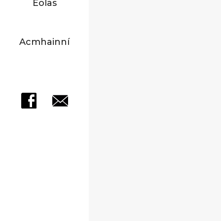
Eolas
Acmhainní