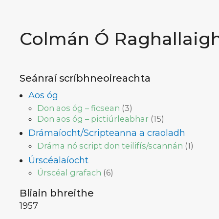
Colmán Ó Raghallaig
Seánraí scríbhneoireachta
Aos óg
Don aos óg – ficsean
(
3
)
Don aos óg – pictiúrleabhar
(
15
)
Drámaíocht/Scripteanna a craoladh
Dráma nó script don teilifís/scannán
(
1
)
Úrscéalaíocht
Úrscéal grafach
(
6
)
Bliain bhreithe
1957