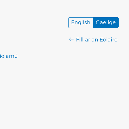
English
Gaeilge
Fill ar an Eolaire
 díolamú