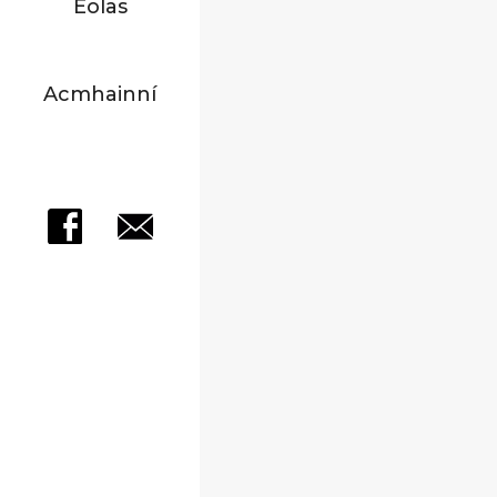
Eolas
Acmhainní