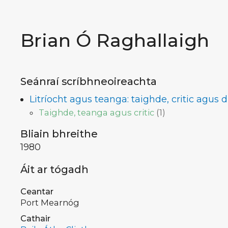
Brian Ó Raghallaigh
Seánraí scríbhneoireachta
Litríocht agus teanga: taighde, critic agus
Taighde, teanga agus critic
(
1
)
Bliain bhreithe
1980
Áit ar tógadh
Ceantar
Port Mearnóg
Cathair