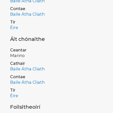
Baile Átha Cliath
Contae
Baile Átha Cliath
Tír
Éire
Áit chónaithe
Ceantar
Marino
Cathair
Baile Átha Cliath
Contae
Baile Átha Cliath
Tír
Éire
Foilsitheoirí