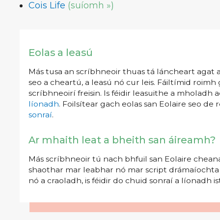
Cois Life
(suíomh »)
Eolas a leasú
Más tusa an scríbhneoir thuas tá láncheart agat an
seo a cheartú, a leasú nó cur leis. Fáiltímid roimh
scríbhneoirí freisin. Is féidir leasuithe a mholadh 
líonadh
. Foilsítear gach eolas san Eolaire seo de r
sonraí
.
Ar mhaith leat a bheith san áireamh?
Más scríbhneoir tú nach bhfuil san Eolaire cheana
shaothar mar leabhar nó mar script drámaíochta nó
nó a craoladh, is féidir do chuid sonraí a líonadh 