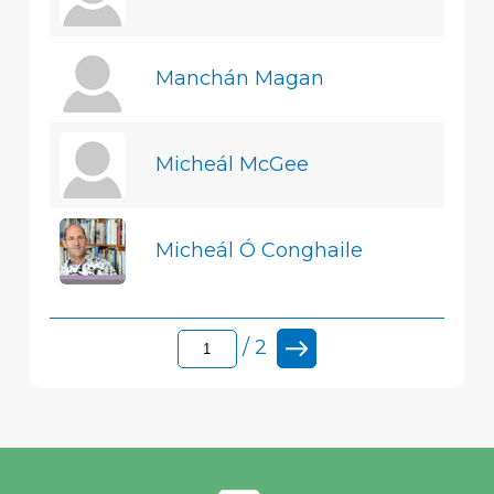
Manchán Magan
Micheál McGee
Micheál Ó Conghaile
/ 2