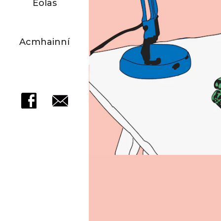
Eolas
Acmhainní