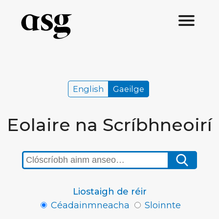
English
Gaeilge
Eolaire na Scríbhneoirí
Liostaigh de réir
Céadainmneacha
Sloinnte