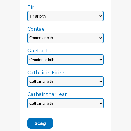
Tír
Contae
Gaeltacht
Cathair in Éirinn
Cathair thar lear
Scag