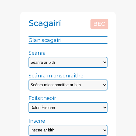
Scagairí
BEO
Glan scagairí
Seánra
Seánra mionsonraithe
Foilsitheoir
Inscne