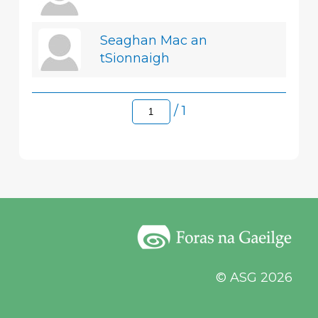
Seaghan Mac an
tSionnaigh
/ 1
© ASG 2026