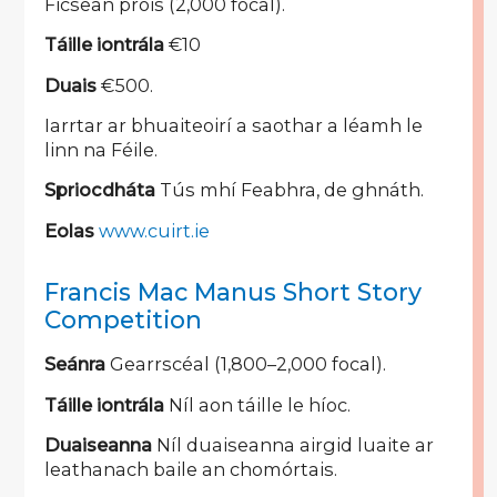
Ficsean próis (2,000 focal).
Táille iontrála
€10
Duais
€500.
Iarrtar ar bhuaiteoirí a saothar a léamh le
linn na Féile.
Spriocdháta
Tús mhí Feabhra, de ghnáth.
Eolas
www.cuirt.ie
Francis Mac Manus Short Story
Competition
Seánra
Gearrscéal (1,800–2,000 focal).
Táille iontrála
Níl aon táille le híoc.
Duaiseanna
Níl duaiseanna airgid luaite ar
leathanach baile an chomórtais.