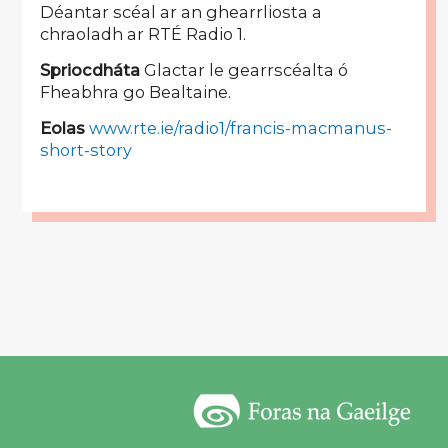
Déantar scéal ar an ghearrliosta a
chraoladh ar RTÉ Radio 1.
Spriocdháta
Glactar le gearrscéalta ó
Fheabhra go Bealtaine.
Eolas
www.rte.ie/radio1/francis-macmanus-
short-story