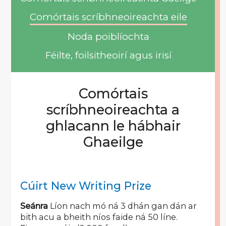
Comórtais scríbhneoireachta eile
Noda poiblíochta
Féilte, foilsitheoirí agus irisí
Comórtais
scríbhneoireachta a
ghlacann le hábhair
Ghaeilge
Cúirt New Writing Prize
Seánra
Líon nach mó ná 3 dhán gan dán ar
bith acu a bheith níos faide ná 50 líne.