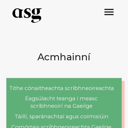
Acmhainní
Tithe cónaitheachta scríbhneoireachta
Éagsúlacht teanga i measc
scríbhneoirí na Gaeilge
Táillí, sparánachtaí agus coimisiúin
Comórtais scríbhneoireachta Gaeilge